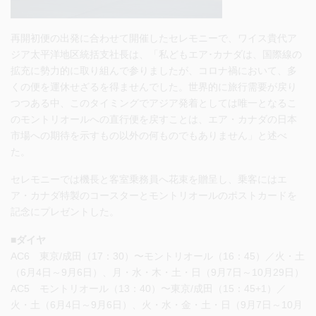
再開初便の出発に合わせて開催したセレモニーで、ワイス貴代ア
ジア太平洋地区統括支社長は、「私どもエア･カナダは、国際線の
拡充に勢力的に取り組んで参りましたが、コロナ禍において、多
くの便を運休せざるを得ませんでした。世界的に旅行需要が戻り
つつある中、このタイミングでアジア発着としては唯一となるこ
のモントリオールへの直行便を戻すことは、エア・カナダの日本
市場への期待を示すもの以外の何ものでもありません」と述べ
た。
セレモニーでは機長と客室乗務員へ花束を贈呈し、乗客にはエ
ア・カナダ特製のコースターとモントリオールのポストカードを
記念にプレゼントした。
■ダイヤ
AC6 東京/成田（17：30）〜モントリオール（16：45）／火・土
（6月4日～9月6日）、月・水・木・土・日（9月7日～10月29日）
AC5 モントリオール（13：40）〜東京/成田（15：45+1）／
火・土（6月4日～9月6日）、火・水・金・土・日（9月7日～10月