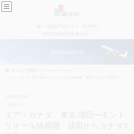
コ
ナ
ン
ビ
テ
ゲ
ン
ー
「旅」の総合予約サイト「旅TIME」
ツ
シ
に
ョ
365日24時間予約受付中！
移
ン
動
に
infomation
移
動
メニュー画面へ
infomation
お知らせ
エア・カナダ、東京/成田〜モントリオール線再開 成田からカナダ3都市へ
2022年6月6日
お知らせ
エア・カナダ、東京/成田〜モント
リオール線再開 成田からカナダ3