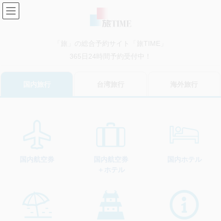
コ
ナ
ン
ビ
テ
ゲ
ン
ー
「旅」の総合予約サイト「旅TIME」
ツ
シ
に
ョ
365日24時間予約受付中！
移
ン
動
に
国内旅行
台湾旅行
海外旅行
移
動
国内航空券
国内ホテル
国内航空券
＋ホテル