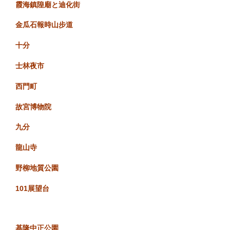
霞海鎮隍廟と迪化街
金瓜石報時山步道
十分
士林夜市
西門町
故宮博物院
九分
龍山寺
野柳地質公園
101展望台
基隆中正公園