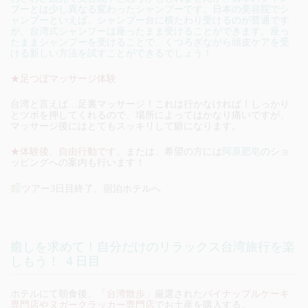
プーとは少し異なる変わったシャンプーです。日本の美容院でシ
ャンプーといえば、シャンプー台に横たわり受けるのが普通です
が、台湾式シャンプーは座ったまま受けることができます。座っ
たままシャンプーを受けることで、くつろぎながら頭皮ケアを受
ける新しい方法を試すことができるでしょう！
★足つぼマッサージ体験
台湾と言えば…足裏マッサージ！これは行かなければ！しっかり
とツボを押してくれるので、場所によってはかなり痛いですが、
マッサージ後にはとてもスッキリして癖になります。
★体験後、自由行動です。
または、希望の方には
阿原肥皂
のショ
ッピングへの案内も行います！
ツアー3日目終了、宿泊ホテルへ
癒しを求めて！自分だけのリラックス台湾旅行を楽
しもう！ ４日目
ホテルにて朝食後、
「台湾散歩」
厳選された
パイナップルケーキ
専門店やヌガークラッカー専門店
でお土産を購入する。