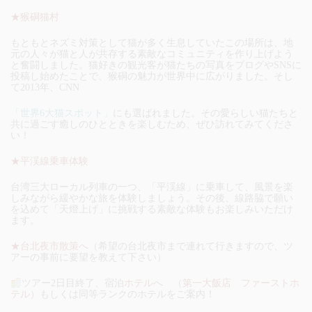
★猴硐猫村
もともとネズミ対策として猫が多く生息していたこの場所は、地
元の人々が猫と人が共存する素敵なコミュニティを作り上げよう
と奮闘しました。猫好きの観光客が猫たちの写真をブログやSNSに
投稿し始めたことで、猴硐の魅力が世界中に広がりました。そし
て2013年、CNN
「世界6大猫スポット」
にも選ばれました。その愛らしい猫たちと
共に過ごす癒しのひとときを楽しむため、ぜひ訪れてみてくださ
い！
★平渓線乗車体験
台湾三大ローカル列車の一つ、「平渓線」に乗車して、風景を楽
しみながら緩やかな旅を体験しましょう。その後、線路脇で願い
を込めて「天燈上げ」に挑戦する素敵な体験もお楽しみいただけ
ます。
★台北夜市散策へ
（希望の台北夜市まで連れて行きますので、ツ
アーの事前に要望を教えて下さい）
ツアー2日目終了、宿泊
ホテル
へ （
第一大飯店 ファーストホ
テル
）もしくは同等ランクのホテルをご案内！