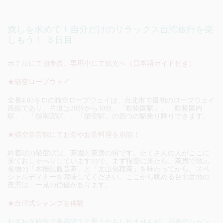
癒しを求めて！自分だけのリラックス台湾旅行を楽
しもう！ ３日目
ホテルにて朝食後、専用車にて観光へ（日本語ガイド付き）
★猫空ロープウェイ
全長4.03キロの猫空ロープウェイは、台北市で最初のロープウェイ
路線であり、片道は20分から30分、「動物園駅」、「動物園内
駅」、「指南宮駅」、「猫空駅」の四つの駅乗り降りできます。
★猫空茶芸館にてお茶やお茶料理を堪能！
終着駅の猫空駅は、茶園と茶房の街です。たくさんの人がここに
来ておしゃべりしていますので、まず猫空に来たら、茶房で地元
名物の「木柵鉄観音茶」と「文山包種茶」を味わってから、スペ
シャルディナーを賞味してください。ここから眺める台北盆地の
夜景は、一見の価値があります。
★台湾式シャンプを体験
わざわざ旅先で美容院？と思うかもしれませんが、日本のシャン