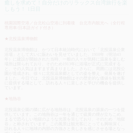
癒しを求めて！自分だけのリラックス台湾旅行を楽
しもう！ 1日目
桃園国際空港／台北松山空港に到着後 台北市内観光へ
（全行程
専用車/日本語ガイド付き）
★北投温泉博物館
北投温泉博物館は、かつて日本統治時代において「北投温泉公衆
浴場」として大いに賑わいを見せていました。1910年（明治43
年）に建設が開始された当時、一般の人々が気軽に温泉を楽しむ
場所は限られており、そのため1913年に浴場が正式に完成する
と、その人気はますます高まりました。さらに、周囲には北投公
園が造成され、徐々に北投温泉郷としての姿を整え、発展を遂げ
ました。今日では、北投温泉博物館はその歴史的な価値を観光客
に提供する場として、訪れる人々に楽しさと学びの機会を提供し
ています。
★地熱谷
北投温泉公園の隣に広がる地熱谷は、北投温泉の源泉の一つを提
供しています。この地熱谷は一年を通じて硫黄の煙が立ちこめ、
まるで恐ろしい地獄のような光景を呈しており、そのため「地獄
谷」と称されています。この風景は観光客にとっても興味深く、
訪れる人々に地球の内部の力強さと美しさを感じさせる場となっ