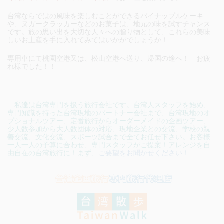
台湾ならではの風味を楽しむことができるパイナップルケーキ
や、ヌガークラッカーなどのお菓子は、地元の味を試すチャンス
です。旅の思い出を大切な人々への贈り物として、これらの美味
しいお土産を手に入れてみてはいかがでしょうか！
専用車にて桃園空港又は、松山空港へ送り、帰国の途へ！ お疲
れ様でした！！
私達は台湾専門を扱う旅行会社です。台湾人スタッフを始め、
専門知識を持った台湾現地のパートナー会社まで、台湾現地のオ
プショナルツアー、定番旅行からオーダーメイドの企画ツアー、
少人数参加から大人数団体の対応、現地企業との交流、学校の親
善交流、文化交流、スポーツ試合まで全てお任せ下さい。お客様
一人一人の予算に合わせ、専門スタッフがご提案！アレンジを自
由自在の台湾旅行に！まず、
ご要望をお聞かせください！