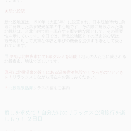
ています。
★新北投駅
新北投地区は、1916年（大正5年）に設置され、日本統治時代に急
速に発展した温泉観光産業の中心地です。その際に建設された新
北投駅は、台北市内で唯一現存する歴史的な駅として、その重要
性を示しています。今日では、新北投地区とその歴史的な駅は、
観光客に対して貴重な体験と学びの機会を提供する場として愛さ
れています。
夕食は北投夜市にてB級グルメを堪能！
地元の人たちに愛される
北投夜市、地味で楽しいです。
夜は北投温泉の近くにある温泉宿泊施設でくつろぎのひととき
を！
リラックスしながら滞在をお楽しみください。
＊
北投温泉熱海
クラスの宿をご案内
癒しを求めて！自分だけのリラックス台湾旅行を楽
しもう！ ２日目