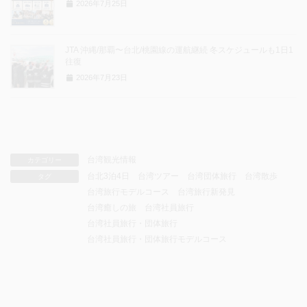
2026年7月25日
JTA 沖縄/那覇〜台北/桃園線の運航継続 冬スケジュールも1日1
往復
2026年7月23日
台湾観光情報
カテゴリー
台北3泊4日
台湾ツアー
台湾団体旅行
台湾散歩
タグ
台湾旅行モデルコース
台湾旅行新発見
台湾癒しの旅
台湾社員旅行
台湾社員旅行・団体旅行
台湾社員旅行・団体旅行モデルコース