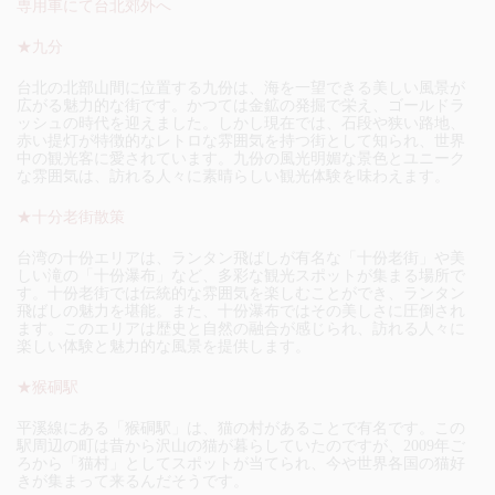
専用車にて台北郊外へ
★九分
台北の北部山間に位置する九份は、海を一望できる美しい風景が
広がる魅力的な街です。かつては金鉱の発掘で栄え、ゴールドラ
ッシュの時代を迎えました。しかし現在では、石段や狭い路地、
赤い提灯が特徴的なレトロな雰囲気を持つ街として知られ、世界
中の観光客に愛されています。九份の風光明媚な景色とユニーク
な雰囲気は、訪れる人々に素晴らしい観光体験を味わえます。
★十分老街散策
台湾の十份エリアは、ランタン飛ばしが有名な「十份老街」や美
しい滝の「十份瀑布」など、多彩な観光スポットが集まる場所で
す。十份老街では伝統的な雰囲気を楽しむことができ、ランタン
飛ばしの魅力を堪能。また、十份瀑布ではその美しさに圧倒され
ます。このエリアは歴史と自然の融合が感じられ、訪れる人々に
楽しい体験と魅力的な風景を提供します。
★猴硐駅
平溪線にある「猴硐駅」は、猫の村があることで有名です。この
駅周辺の町は昔から沢山の猫が暮らしていたのですが、2009年ご
ろから「猫村」としてスポットが当てられ、今や世界各国の猫好
きが集まって来るんだそうです。