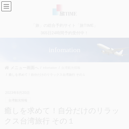
コ
ナ
ン
ビ
テ
ゲ
ン
ー
「旅」の総合予約サイト「旅TIME」
ツ
シ
に
ョ
365日24時間予約受付中！
移
ン
動
に
infomation
移
動
メニュー画面へ
infomation
台湾観光情報
癒しを求めて！自分だけのリラックス台湾旅行 その１
2023年8月20日
台湾観光情報
癒しを求めて！自分だけのリラッ
クス台湾旅行 その１