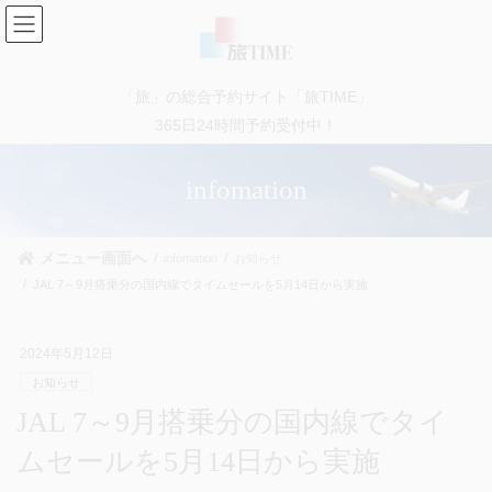
コ
ナ
ン
ビ
テ
ゲ
ン
ー
「旅」の総合予約サイト「旅TIME」
ツ
シ
に
ョ
365日24時間予約受付中！
移
ン
動
に
infomation
移
動
メニュー画面へ
infomation
お知らせ
JAL 7～9月搭乗分の国内線でタイムセールを5月14日から実施
2024年5月12日
お知らせ
JAL 7～9月搭乗分の国内線でタイ
ムセールを5月14日から実施