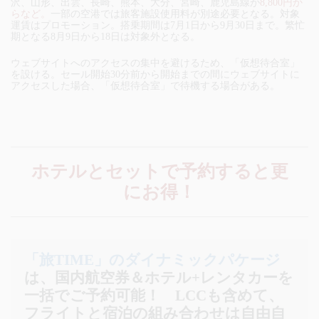
沢、山形、出雲、長崎、熊本、大分、宮崎、鹿児島線が
8,800円か
らなど。
一部の空港では旅客施設使用料が別途必要となる。対象
運賃はプロモーション。搭乗期間は7月1日から9月30日まで。繁忙
期となる8月9日から18日は対象外となる。
ウェブサイトへのアクセスの集中を避けるため、「仮想待合室」
を設ける。セール開始30分前から開始までの間にウェブサイトに
アクセスした場合、「仮想待合室」で待機する場合がある。
ホテルとセットで予約すると更
にお得！
「旅TIME」のダイナミックパケージ
は、国内航空券＆ホテル+レンタカーを
一括でご予約可能！
LCCも含めて、
フライトと宿泊の組み合わせは自由自