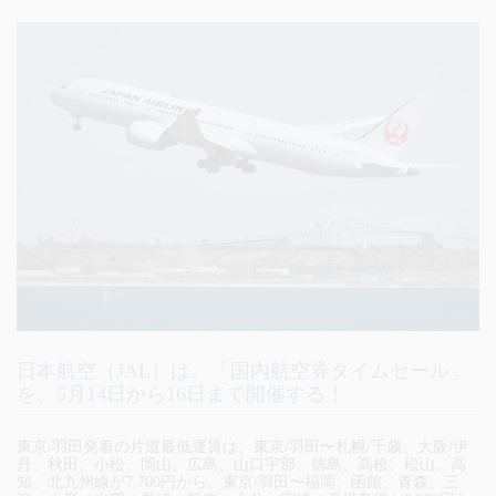
日本航空（JAL）は、「国内航空券タイムセール」
を、5月14日から16日まで開催する！
東京/羽田発着の片道最低運賃は、東京/羽田〜札幌/千歳、大阪/伊
丹、秋田、小松、岡山、広島、山口宇部、徳島、高松、松山、高
知、北九州線が
7,700円から、
東京/羽田〜福岡、函館、青森、三