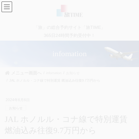
コ
ナ
ン
ビ
テ
ゲ
ン
ー
「旅」の総合予約サイト「旅TIME」
ツ
シ
に
ョ
365日24時間予約受付中！
移
ン
動
に
infomation
移
動
メニュー画面へ
infomation
お知らせ
JAL ホノルル・コナ線で特別運賃 燃油込み往復9.7万円から
2024年6月6日
お知らせ
JAL ホノルル・コナ線で特別運賃
燃油込み往復9.7万円から