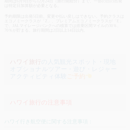
期間は6月9日から12月24日（旅行開始分）まで、一部の日の出発
は特定日加算額が必要となる。
予約期限は出発5日前。変更や払い戻しはできない。予約クラスは
エコノミークラスが「Z」、プレミアムエコノミークラスが「E」
で、JALマイレージバンクへの積算では搭乗区間マイルの30％、
70％が貯まる。旅行期間は2日以上14日以内。
ハワイ旅行
の人気観光スポット・現地
オプショナルツアー・遊び・レジャー
アクティビティ体験
ご予約
ハワイ旅行の注意事項
ハワイ行き航空便に関する注意事項：