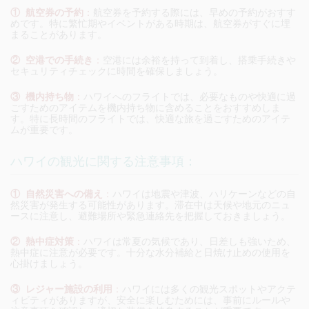
① 航空券の予約
：
航空券を予約する際には、早めの予約がおすす
めです。特に繁忙期やイベントがある時期は、航空券がすぐに埋
まることがあります。
② 空港での手続き
：
空港には余裕を持って到着し、搭乗手続きや
セキュリティチェックに時間を確保しましょう。
③ 機内持ち物
：
ハワイへのフライトでは、必要なものや快適に過
ごすためのアイテムを機内持ち物に含めることをおすすめしま
す。特に長時間のフライトでは、快適な旅を過ごすためのアイテ
ムが重要です。
ハワイの観光に関する注意事項：
① 自然災害への備え
：
ハワイは地震や津波、ハリケーンなどの自
然災害が発生する可能性があります。滞在中は天候や地元のニュ
ースに注意し、避難場所や緊急連絡先を把握しておきましょう。
② 熱中症対策
：
ハワイは常夏の気候であり、日差しも強いため、
熱中症に注意が必要です。十分な水分補給と日焼け止めの使用を
心掛けましょう。
③ レジャー施設の利用
：
ハワイには多くの観光スポットやアクテ
ィビティがありますが、安全に楽しむためには、事前にルールや