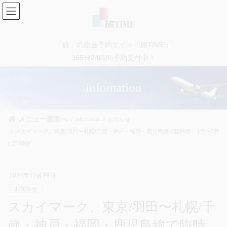
コ
ナ
ン
ビ
テ
ゲ
ン
ー
「旅」の総合予約サイト「旅TIME」
ツ
シ
に
ョ
365日24時間予約受付中！
移
ン
動
に
infomation
移
動
メニュー画面へ
infomation
お知らせ
スカイマーク、東京/羽田〜札幌/千歳・神戸・福岡・鹿児島線で臨時便 1月〜2月
に計48便
2024年12月29日
お知らせ
スカイマーク、東京/羽田〜札幌/千
歳・神戸・福岡・鹿児島線で臨時