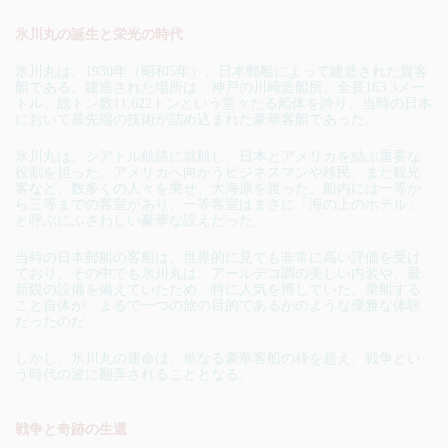
氷川丸の誕生と栄光の時代
氷川丸は、1930年（昭和5年）、日本郵船によって建造された貨客
船である。建造された場所は、神戸の川崎造船所。全長163.3メー
トル、総トン数11,622トンという堂々たる船体を誇り、当時の日本
において最先端の技術が詰め込まれた豪華客船であった。
氷川丸は、シアトル航路に就航し、日本とアメリカを結ぶ重要な
役割を担った。アメリカへ向かうビジネスマンや移民、また観光
客など、数多くの人々を乗せ、大海原を渡った。船内には一等か
ら三等までの客室があり、一等客室はまさに「海の上のホテル」
と呼ぶにふさわしい豪華な設えだった。
当時の日本郵船の客船は、世界的に見ても非常に高い評価を受け
ており、その中でも氷川丸は、アールデコ調の美しい内装や、最
新鋭の設備を備えていたため、特に人気を博していた。乗船する
こと自体が、まるで一つの旅の目的であるかのような優雅な体験
だったのだ。
しかし、氷川丸の運命は、単なる豪華客船の枠を超え、戦争とい
う時代の波に翻弄されることとなる。
戦争と奇跡の生還