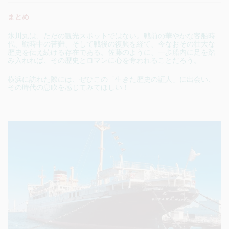
まとめ
氷川丸は、ただの観光スポットではない。戦前の華やかな客船時
代、戦時中の苦難、そして戦後の復興を経て、今なおその壮大な
歴史を伝え続ける存在である。佐藤のように、一歩船内に足を踏
み入れれば、その歴史とロマンに心を奪われることだろう。
横浜に訪れた際には、ぜひこの「生きた歴史の証人」に出会い、
その時代の息吹を感じてみてほしい！