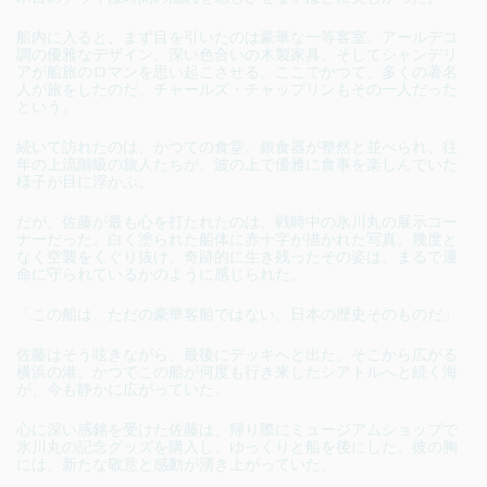
船内に入ると、まず目を引いたのは豪華な一等客室。アールデコ
調の優雅なデザイン、深い色合いの木製家具、そしてシャンデリ
アが船旅のロマンを思い起こさせる。ここでかつて、多くの著名
人が旅をしたのだ。チャールズ・チャップリンもその一人だった
という。
続いて訪れたのは、かつての食堂。銀食器が整然と並べられ、往
年の上流階級の旅人たちが、波の上で優雅に食事を楽しんでいた
様子が目に浮かぶ。
だが、佐藤が最も心を打たれたのは、戦時中の氷川丸の展示コー
ナーだった。白く塗られた船体に赤十字が描かれた写真。幾度と
なく空襲をくぐり抜け、奇跡的に生き残ったその姿は、まるで運
命に守られているかのように感じられた。
「この船は、ただの豪華客船ではない。日本の歴史そのものだ」
佐藤はそう呟きながら、最後にデッキへと出た。そこから広がる
横浜の港。かつてこの船が何度も行き来したシアトルへと続く海
が、今も静かに広がっていた。
心に深い感銘を受けた佐藤は、帰り際にミュージアムショップで
氷川丸の記念グッズを購入し、ゆっくりと船を後にした。彼の胸
には、新たな敬意と感動が湧き上がっていた。