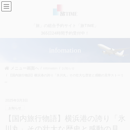
コ
ナ
ン
ビ
テ
ゲ
ン
ー
「旅」の総合予約サイト「旅TIME」
ツ
シ
に
ョ
365日24時間予約受付中！
移
ン
動
に
infomation
移
動
メニュー画面へ
infomation
お知らせ
【国内旅行物語】横浜港の誇り「氷川丸」その壮大な歴史と感動の見学ストーリ
ー
2025年3月3日
お知らせ
【国内旅行物語】横浜港の誇り「氷
川丸」その壮大な歴史と感動の見