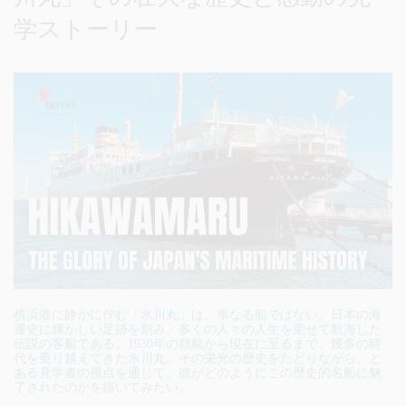
学ストーリー
横浜港に静かに佇む「氷川丸」は、単なる船ではない。日本の海
運史に輝かしい足跡を刻み、多くの人々の人生を乗せて航海した
伝説の客船である。1930年の就航から現在に至るまで、幾多の時
代を乗り越えてきた氷川丸。その栄光の歴史をたどりながら、と
ある見学者の視点を通じて、彼がどのようにこの歴史的名船に魅
了されたのかを描いてみたい。