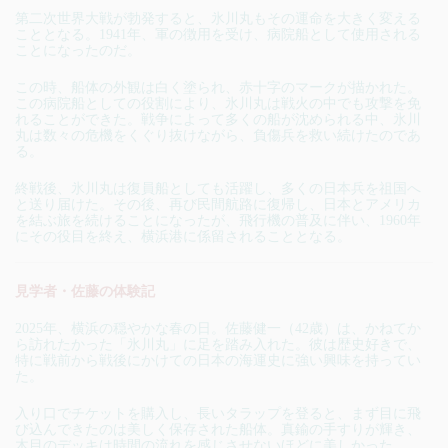
第二次世界大戦が勃発すると、氷川丸もその運命を大きく変える
こととなる。1941年、軍の徴用を受け、病院船として使用される
ことになったのだ。
この時、船体の外観は白く塗られ、赤十字のマークが描かれた。
この病院船としての役割により、氷川丸は戦火の中でも攻撃を免
れることができた。戦争によって多くの船が沈められる中、氷川
丸は数々の危機をくぐり抜けながら、負傷兵を救い続けたのであ
る。
終戦後、氷川丸は復員船としても活躍し、多くの日本兵を祖国へ
と送り届けた。その後、再び民間航路に復帰し、日本とアメリカ
を結ぶ旅を続けることになったが、飛行機の普及に伴い、1960年
にその役目を終え、横浜港に係留されることとなる。
見学者・佐藤の体験記
2025年、横浜の穏やかな春の日。佐藤健一（42歳）は、かねてか
ら訪れたかった「氷川丸」に足を踏み入れた。彼は歴史好きで、
特に戦前から戦後にかけての日本の海運史に強い興味を持ってい
た。
入り口でチケットを購入し、長いタラップを登ると、まず目に飛
び込んできたのは美しく保存された船体。真鍮の手すりが輝き、
木目のデッキは時間の流れを感じさせないほどに美しかった。