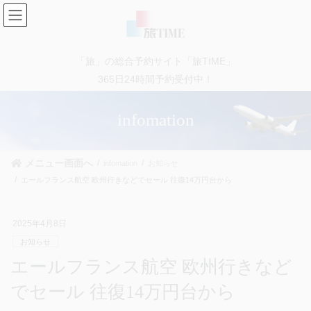
コ
ナ
ン
ビ
テ
ゲ
ン
ー
「旅」の総合予約サイト「旅TIME」
ツ
シ
に
ョ
365日24時間予約受付中！
移
ン
動
に
infomation
移
動
メニュー画面へ
infomation
お知らせ
エールフランス航空 欧州行きなどでセール 往復14万円台から
2025年4月8日
お知らせ
エールフランス航空 欧州行きなど
でセール 往復14万円台から