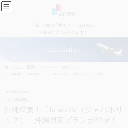
コ
ナ
ン
ビ
テ
ゲ
ン
ー
「旅」の総合予約サイト「旅TIME」
ツ
シ
に
ョ
365日24時間予約受付中！
移
ン
動
に
infomation
移
動
メニュー画面へ
infomation
国内観光情報
沖縄特集！「Japaholic（ジャパホリック）」沖縄限定プランが登場！
2025年4月24日
国内観光情報
沖縄特集！「Japaholic（ジャパホリ
ック）」沖縄限定プランが登場！