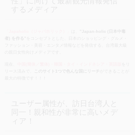
性」に向けて最新観光情報発信
するメディア
『
Japaholic（ジャパホリック）
』
は、
”Japan-holic (日本中毒
者) を作る”
をコンセプトとした、日本のショッピング・グルメ・
ファッション・美容・エンタメ情報などを発信する、台湾最大級
の親日女性向けメディアです。
現在、
中国(簡体／繁体)・韓国・タイ・インドネシア・英語版
をリ
リース済みで、
このサイト1つで色んな国にリーチ
ができることが
最大の特徴です！！！
ユーザー属性が、訪日台湾人と
同一！親和性が非常に高いメデ
ィア！