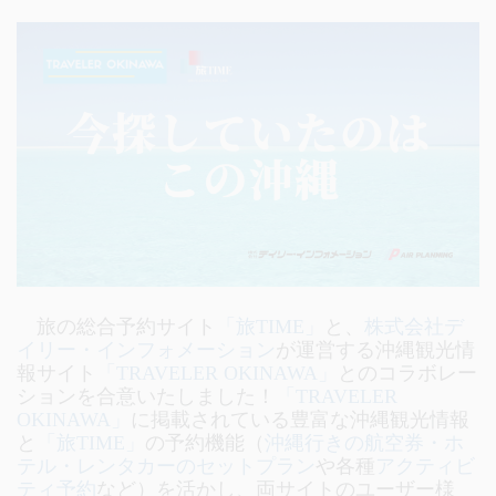
旅の総合予約サイト
「旅TIME」
と、
株式会社デ
イリー・インフォメーション
が運営する沖縄観光情
報サイト
「TRAVELER OKINAWA」
とのコラボレー
ションを合意いたしました！
「TRAVELER
OKINAWA」
に掲載されている豊富な沖縄観光情報
と
「旅TIME」
の予約機能（
沖縄行きの航空券・ホ
テル・レンタカーのセットプラン
や各種
アクティビ
ティ予約
など）を活かし、両サイトのユーザー様