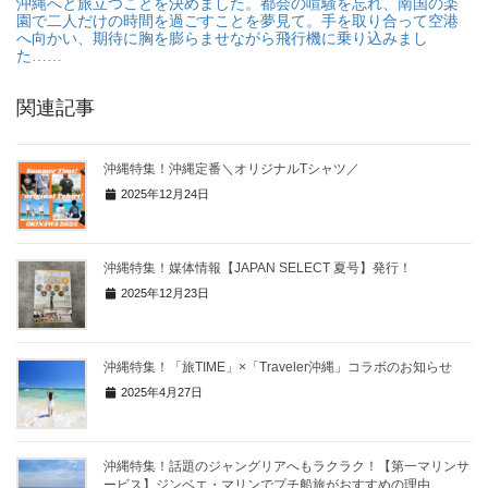
沖縄へと旅立つことを決めました。都会の喧騒を忘れ、南国の楽
園で二人だけの時間を過ごすことを夢見て。手を取り合って空港
へ向かい、期待に胸を膨らませながら飛行機に乗り込みまし
た……
関連記事
沖縄特集！沖縄定番＼オリジナルTシャツ／
2025年12月24日
沖縄特集！媒体情報【JAPAN SELECT 夏号】発行！
2025年12月23日
沖縄特集！「旅TIME」×「Traveler沖縄」コラボのお知らせ
2025年4月27日
沖縄特集！話題のジャングリアへもラクラク！【第一マリンサ
ービス】ジンベエ・マリンでプチ船旅がおすすめの理由