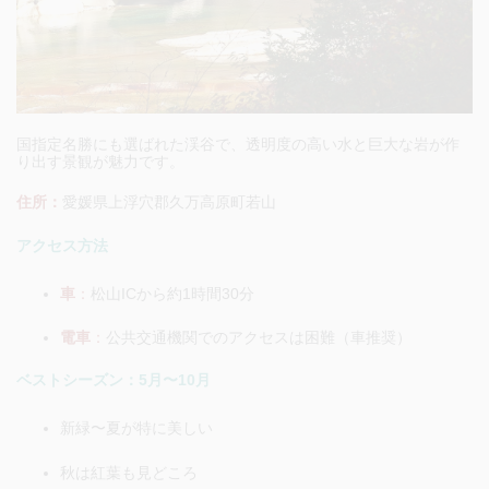
国指定名勝にも選ばれた渓谷で、透明度の高い水と巨大な岩が作
り出す景観が魅力です。
住所：
愛媛県上浮穴郡久万高原町若山
アクセス方法
車
：
松山ICから約1時間30分
電車
：
公共交通機関でのアクセスは困難（車推奨）
ベストシーズン：5月〜10月
新緑〜夏が特に美しい
秋は紅葉も見どころ