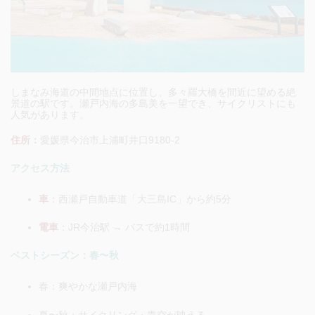
しまなみ海道の中間地点に位置し、多々羅大橋を間近に望める絶
景道の駅です。瀬戸内海の多島美を一望でき、サイクリストにも
人気があります。
住所：
愛媛県今治市上浦町井口9180-2
アクセス方法
車
：
西瀬戸自動車道「大三島IC」から約5分
電車
：
JR今治駅 → バスで約1時間
ベストシーズン：春〜秋
春：爽やかな瀬戸内海