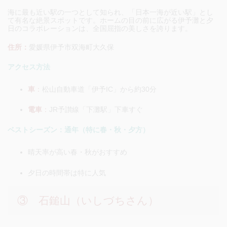
海に最も近い駅の一つとして知られ、「日本一海が近い駅」とし
て有名な絶景スポットです。ホームの目の前に広がる伊予灘と夕
日のコラボレーションは、全国屈指の美しさを誇ります。
住所：
愛媛県伊予市双海町大久保
アクセス方法
車
：
松山自動車道「伊予IC」から約30分
電車
：
JR予讃線「下灘駅」下車すぐ
ベストシーズン：通年（特に春・秋・夕方）
晴天率が高い春・秋がおすすめ
夕日の時間帯は特に人気
③ 石鎚山（いしづちさん）