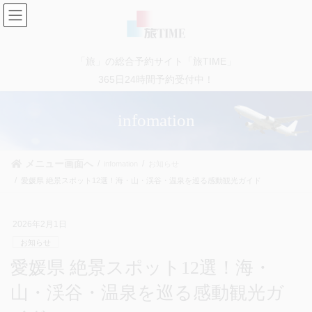
コ
ナ
ン
ビ
テ
ゲ
ン
ー
「旅」の総合予約サイト「旅TIME」
ツ
シ
に
ョ
365日24時間予約受付中！
移
ン
動
に
infomation
移
動
メニュー画面へ
infomation
お知らせ
愛媛県 絶景スポット12選！海・山・渓谷・温泉を巡る感動観光ガイド
2026年2月1日
お知らせ
愛媛県 絶景スポット12選！海・
山・渓谷・温泉を巡る感動観光ガ