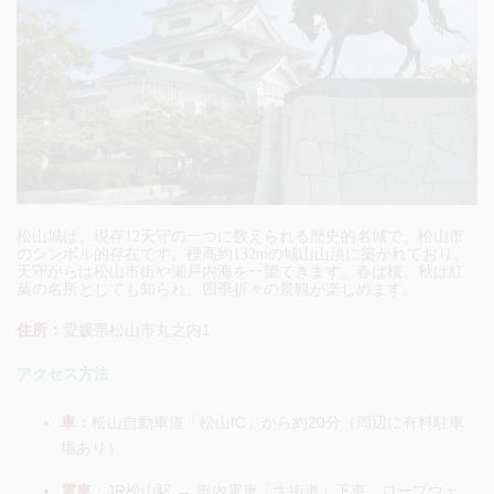
松山城は、現存12天守の一つに数えられる歴史的名城で、松山市
のシンボル的存在です。標高約132mの城山山頂に築かれており、
天守からは松山市街や瀬戸内海を一望できます。春は桜、秋は紅
葉の名所としても知られ、四季折々の景観が楽しめます。
住所：
愛媛県松山市丸之内1
アクセス方法
車
：
松山自動車道「松山IC」から約20分（周辺に有料駐車
場あり）
電車
：
JR松山駅 → 市内電車「大街道」下車、ロープウェ