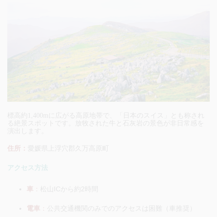
標高約1,400mに広がる高原地帯で、「日本のスイス」とも称され
る絶景スポットです。放牧された牛と石灰岩の景色が非日常感を
演出します。
住所：
愛媛県上浮穴郡久万高原町
アクセス方法
車
：
松山ICから約2時間
電車
：
公共交通機関のみでのアクセスは困難（車推奨）