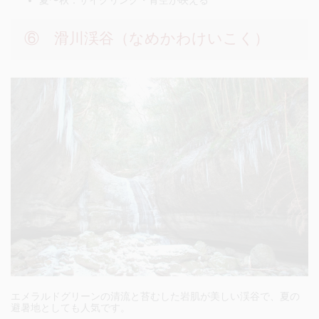
夏〜秋：サイクリング・青空が映える
⑥ 滑川渓谷（なめかわけいこく）
エメラルドグリーンの清流と苔むした岩肌が美しい渓谷で、夏の
避暑地としても人気です。