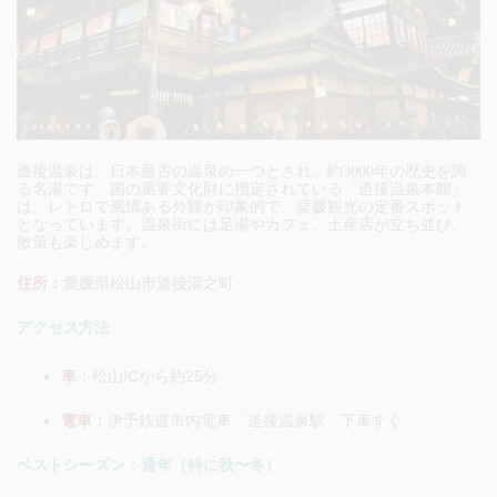
道後温泉は、日本最古の温泉の一つとされ、約3000年の歴史を誇
る名湯です。国の重要文化財に指定されている「道後温泉本館」
は、レトロで風情ある外観が印象的で、愛媛観光の定番スポット
となっています。温泉街には足湯やカフェ、土産店が立ち並び、
散策も楽しめます。
住所：
愛媛県松山市道後湯之町
アクセス方法
車
：
松山ICから約25分
電車
：
伊予鉄道市内電車「道後温泉駅」下車すぐ
ベストシーズン：通年（特に秋〜冬）