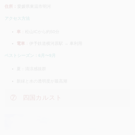
住所：
愛媛県東温市明河
アクセス方法
車
：
松山ICから約50分
電車
：
伊予鉄道横河原駅 → 車利用
ベストシーズン：6月〜9月
夏：清涼感抜群
新緑と水の透明度が最高潮
⑦ 四国カルスト