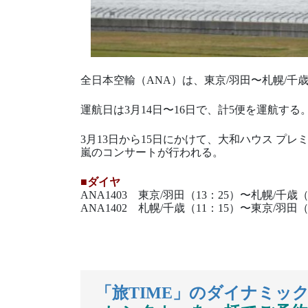
全日本空輸（ANA）は、東京/羽田〜札幌/千
運航日は3月14日〜16日で、計5便を運航する。
3月13日から15日にかけて、大和ハウス プ
嵐のコンサートが行われる。
■ダイヤ
ANA1403 東京/羽田（13：25）〜札幌/千歳（
ANA1402 札幌/千歳（11：15）〜東京/羽田（
「旅TIME」のダイナミッ