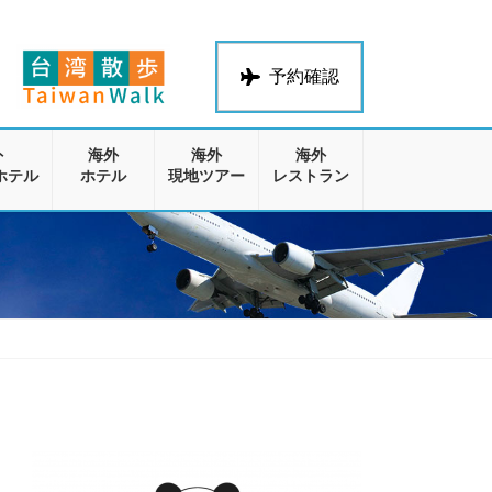
予約確認
外
海外
海外
海外
ホテル
ホテル
現地ツアー
レストラン