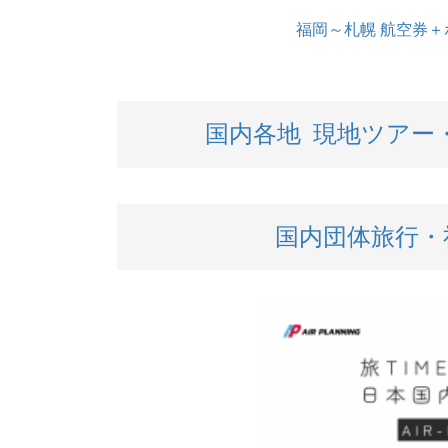
福岡～札幌 航空券＋ホ
国内各地 現地ツア
国内団体旅行