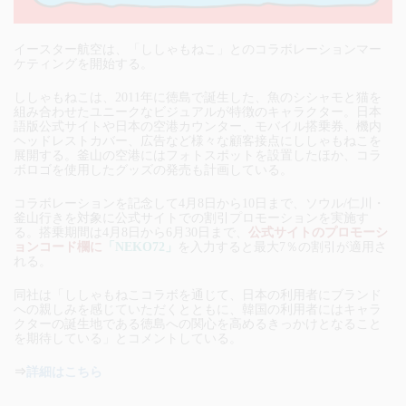
イースター航空は、「ししゃもねこ」とのコラボレーションマー
ケティングを開始する。
ししゃもねこは、2011年に徳島で誕生した、魚のシシャモと猫を
組み合わせたユニークなビジュアルが特徴のキャラクター。日本
語版公式サイトや日本の空港カウンター、モバイル搭乗券、機内
ヘッドレストカバー、広告など様々な顧客接点にししゃもねこを
展開する。釜山の空港にはフォトスポットを設置したほか、コラ
ボロゴを使用したグッズの発売も計画している。
コラボレーションを記念して4月8日から10日まで、ソウル/仁川・
釜山行きを対象に公式サイトでの割引プロモーションを実施す
る。搭乗期間は4月8日から6月30日まで、
公式サイトのプロモーシ
ョンコード欄に
「NEKO72」
を入力すると最大7％の割引が適用さ
れる。
同社は「ししゃもねこコラボを通じて、日本の利用者にブランド
への親しみを感じていただくとともに、韓国の利用者にはキャラ
クターの誕生地である徳島への関心を高めるきっかけとなること
を期待している」とコメントしている。
⇒
詳細はこちら