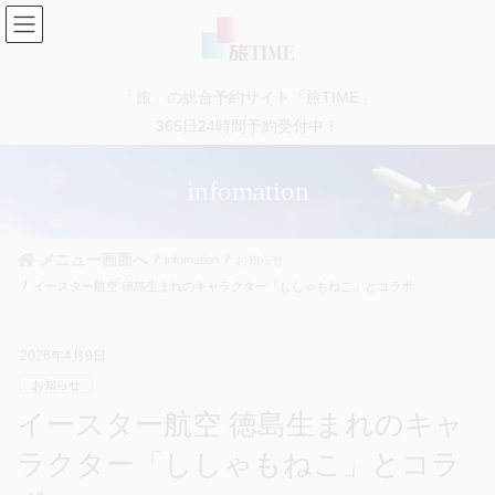
コ
ナ
ン
ビ
テ
ゲ
ン
ー
「旅」の総合予約サイト「旅TIME」
ツ
シ
に
ョ
365日24時間予約受付中！
移
ン
動
に
infomation
移
動
メニュー画面へ
infomation
お知らせ
イースター航空 徳島生まれのキャラクター「ししゃもねこ」とコラボ
2026年4月9日
お知らせ
イースター航空 徳島生まれのキャ
ラクター「ししゃもねこ」とコラ