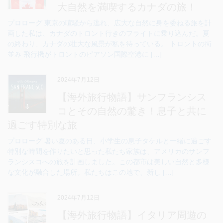
大自然を満喫するカナダの旅！
プロローグ 東京の喧騒から逃れ、広大な自然に身を委ねる旅を計
画した私は、カナダのトロント行きのフライトに乗り込んだ。夏
の終わり、カナダの壮大な風景が私を待っている。 トロントの街
並み 飛行機がトロントのピアソン国際空港に […]
2024年7月12日
【海外旅行物語】サンフランシス
コとその自然の驚き！息子と共に
過ごす特別な旅
プロローグ 暑い夏のある日、小学生の息子タケルと一緒に過ごす
特別な時間を作りたいと思った私たち家族は、アメリカのサンフ
ランシスコへの旅を計画しました。この都市は美しい自然と多様
な文化が融合した場所。私たちはこの地で、新し […]
2024年7月12日
【海外旅行物語】イタリア周遊の