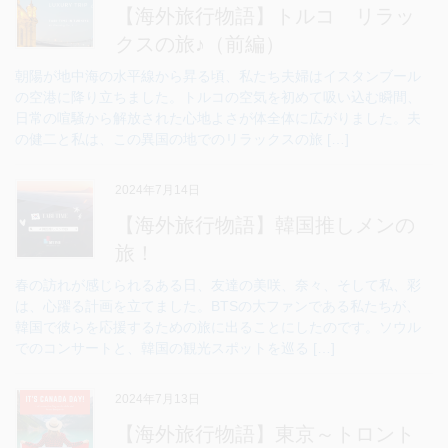
【海外旅行物語】トルコ リラッ
クスの旅♪（前編）
朝陽が地中海の水平線から昇る頃、私たち夫婦はイスタンブール
の空港に降り立ちました。トルコの空気を初めて吸い込む瞬間、
日常の喧騒から解放された心地よさが体全体に広がりました。夫
の健二と私は、この異国の地でのリラックスの旅 […]
2024年7月14日
【海外旅行物語】韓国推しメンの
旅！
春の訪れが感じられるある日、友達の美咲、奈々、そして私、彩
は、心躍る計画を立てました。BTSの大ファンである私たちが、
韓国で彼らを応援するための旅に出ることにしたのです。ソウル
でのコンサートと、韓国の観光スポットを巡る […]
2024年7月13日
【海外旅行物語】東京～トロント