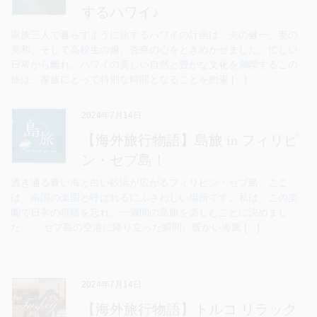
するハワイ♪
家族三人で暮らすように旅するハワイの計画は、夫の健一、妻の
美和、そして高校生の娘、杏奈の心をときめかせました。忙しい
日常から離れ、ハワイの美しい自然と豊かな文化を満喫するこの
旅は、家族にとって特別な時間となることを約束 […]
2024年7月14日
【海外旅行物語】島旅 in フィリピ
ン・セブ島！
透き通る青い海と白い砂浜が広がるフィリピン・セブ島。ここ
は、南国の楽園と呼ばれるにふさわしい場所です。私は、この楽
園で日常の喧騒を忘れ、一週間の島旅を楽しむことに決めまし
た。 セブ島の空港に降り立った瞬間、暖かい海風 […]
2024年7月14日
【海外旅行物語】トルコ リラック