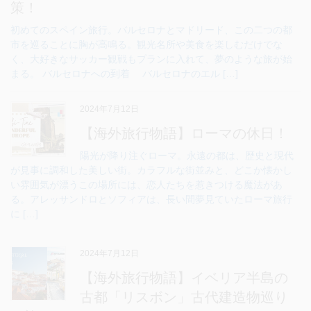
策！
初めてのスペイン旅行。バルセロナとマドリード、この二つの都
市を巡ることに胸が高鳴る。観光名所や美食を楽しむだけでな
く、大好きなサッカー観戦もプランに入れて、夢のような旅が始
まる。 バルセロナへの到着 バルセロナのエル […]
2024年7月12日
【海外旅行物語】ローマの休日！
陽光が降り注ぐローマ。永遠の都は、歴史と現代
が見事に調和した美しい街。カラフルな街並みと、どこか懐かし
い雰囲気が漂うこの場所には、恋人たちを惹きつける魔法があ
る。アレッサンドロとソフィアは、長い間夢見ていたローマ旅行
に […]
2024年7月12日
【海外旅行物語】イベリア半島の
古都「リスボン」古代建造物巡り