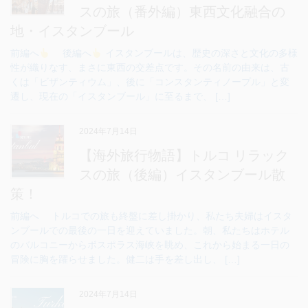
スの旅（番外編）東西文化融合の
地・イスタンブール
前編へ
後編へ
イスタンブールは、歴史の深さと文化の多様
性が織りなす、まさに東西の交差点です。その名前の由来は、古
くは「ビザンティウム」、後に「コンスタンティノープル」と変
遷し、現在の「イスタンブール」に至るまで、 […]
2024年7月14日
【海外旅行物語】トルコ リラック
スの旅（後編）イスタンブール散
策！
前編へ トルコでの旅も終盤に差し掛かり、私たち夫婦はイスタ
ンブールでの最後の一日を迎えていました。朝、私たちはホテル
のバルコニーからボスポラス海峡を眺め、これから始まる一日の
冒険に胸を躍らせました。健二は手を差し出し、 […]
2024年7月14日