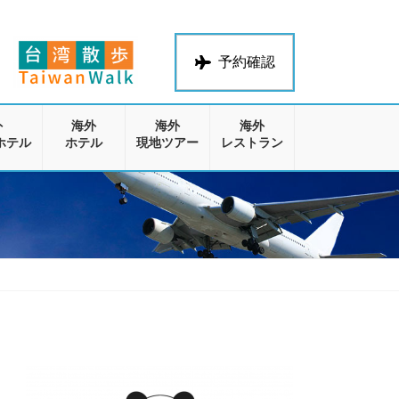
予約確認
外
海外
海外
海外
ホテル
ホテル
現地ツアー
レストラン