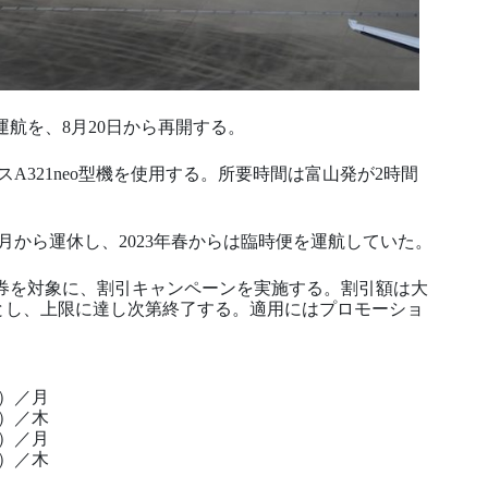
航を、8月20日から再開する。
A321neo型機を使用する。所要時間は富山発が2時間
3月から運休し、2023年春からは臨時便を運航していた。
券を対象に、割引キャンペーンを実施する。割引額は大
を対象とし、上限に達し次第終了する。適用にはプロモーショ
0）／月
0）／木
5）／月
5）／木