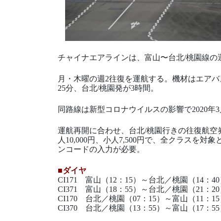
チャイナエアラインは、富山〜台北/桃園線の運
月・木曜の週2往復を運航する。機材はエアバス
25分、台北/桃園発が3時間。
同路線は新型コロナウイルスの影響で2020年
運航再開に合わせ、台北/桃園行きの往復航空
人10,000円、小人7,500円で、全クラス
ンコードの入力が必要。
■ダイヤ
CI171 富山（12：15）～台北／桃園（14：4
CI371 富山（18：55）～台北／桃園（21：2
CI170 台北／桃園（07：15）～富山（11：1
CI370 台北／桃園（13：55）～富山（17：5