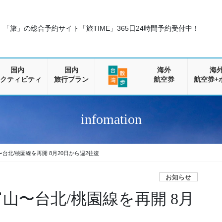
「旅」の総合予約サイト「旅TIME」
365日24時間予約受付中！
国内
国内
海外
海
クティビティ
旅行プラン
航空券
航空券+
infomation
台北/桃園線を再開 8月20日から週2往復
お知らせ
山〜台北/桃園線を再開 8月