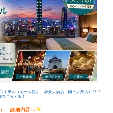
ラスホテル（同一大飯店・豪景大酒店・国王大飯店）
2泊3
自由に選べる！
利用） 詳細内容へ