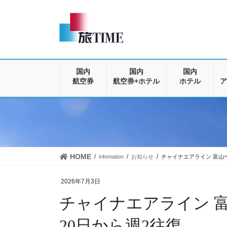
コ
ナ
ン
ビ
テ
ゲ
ン
ー
ツ
シ
に
ョ
移
ン
国内
国内
国内
動
に
航空券
航空券+ホテル
ホテル
ア
移
動
HOME
infomation
お知らせ
チャイナエアライン 富山〜
2026年7月3日
チャイナエアライン 富
20日から週2往復