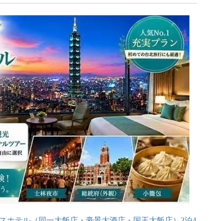
スホテル（同一大飯店・豪景大酒店・国王大飯店）3
泊4