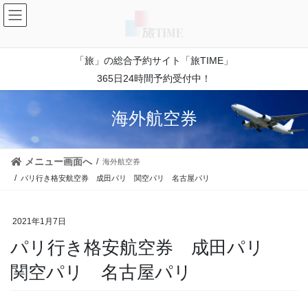
コ
ナ
ン
ビ
テ
ゲ
ン
ー
「旅」の総合予約サイト「旅TIME」
ツ
シ
に
ョ
365日24時間予約受付中！
移
ン
動
に
海外航空券
移
動
メニュー画面へ
海外航空券
パリ行き格安航空券 成田パリ 関空パリ 名古屋パリ
2021年1月7日
パリ行き格安航空券 成田パリ
関空パリ 名古屋パリ