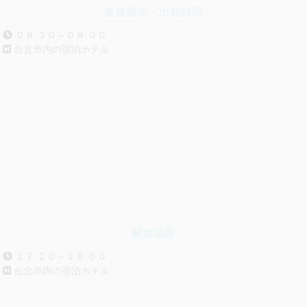
朝食 なし／昼食 なし／夕食 なし
すので、
集合場所・出発時間
キャンセル取扱（返金なし）とさせていただきます。
０８:３０～０９:００
◆交通状況により多少の早着・延着の可能性もございま
台北市内の宿泊ホテル
すので、目安としてご参考ください。
１４:００～１５:００
解散場所
【五峰旗風景特定区】
１７:２０～１８:００
五つの峰が連なって姿が、旗幟に似ていることから、五峰旗
台北市内の宿泊ホテル
の名があります。山中の九十九折りの小道を登り詰めたとこ
ろから、100mの高さから真っ逆樣に落下する三段の滝の全
景を望めます。