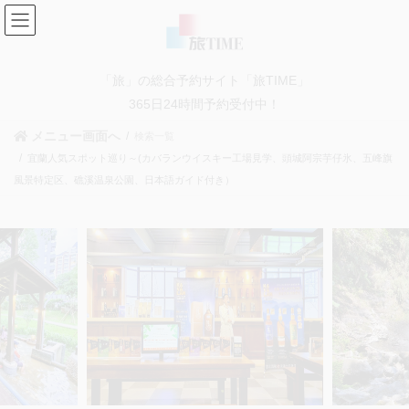
コ
ナ
ン
ビ
テ
ゲ
ン
ー
「旅」の総合予約サイト「旅TIME」
ツ
シ
に
ョ
365日24時間予約受付中！
移
ン
メニュー画面へ
検索一覧
動
に
宜蘭人気スポット巡り～(カバランウイスキー工場見学、頭城阿宗芋仔氷、五峰旗
移
動
風景特定区、礁溪温泉公園、日本語ガイド付き）