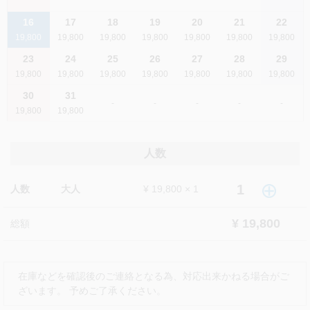
解散場所
（カバランウイスキー試飲含み）
16
17
18
19
20
21
22
雪山山脈から湧く美しい水で作られるカバラン蒸留所のウイ
19,800
19,800
19,800
19,800
19,800
19,800
19,800
台北市内の宿泊ホテル
スキーはシングルモルト。甘くまろやかな味わいでフルーツ
やチョコレートの香りがするといわれています。飲みやすく
23
24
25
26
27
28
29
解散時間
女性の人気も高いです。
19,800
19,800
19,800
19,800
19,800
19,800
19,800
30
31
１７:２０～１８:００
朝食 なし／昼食 なし／夕食 なし
-
-
-
-
-
19,800
19,800
ガイド
人数
あり
日本語ガイド
1
人数
大人
¥ 19,800 × 1
送迎
¥ 19,800
総額
あり
混載
主催会社
在庫などを確認後のご連絡となる為、対応出来かねる場合がご
ざいます。 予めご了承ください。
開発旅行社