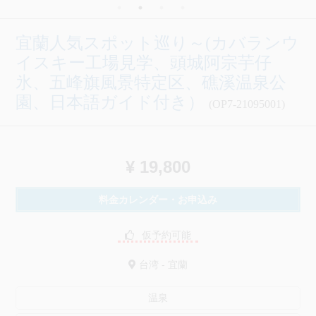
宜蘭人気スポット巡り～(カバランウ
イスキー工場見学、頭城阿宗芋仔
氷、五峰旗風景特定区、礁溪温泉公
園、日本語ガイド付き）
(OP7-21095001)
¥ 19,800
料金カレンダー・お申込み
仮予約可能
台湾 - 宜蘭
温泉