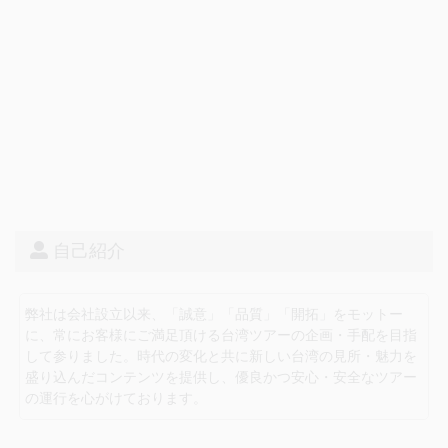
朝食 なし／昼食 なし／夕食 なし
自己紹介
弊社は会社設立以来、「誠意」「品質」「開拓」をモットー
に、常にお客様にご満足頂ける台湾ツアーの企画・手配を目指
１５:１０～１５:４０
して参りました。時代の変化と共に新しい台湾の見所・魅力を
盛り込んだコンテンツを提供し、優良かつ安心・安全なツアー
【礁溪温泉公園】
の運行を心がけております。
台湾の温泉名所礁溪で屋根のある休憩所には人が集まってい
るのでのぞいてみると、みんな足湯を楽しんでいます。