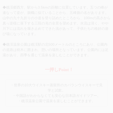
◆礁渓郷西方、駅から3.5kmの距離に位置しています。五つの峰が
連なって姿が、旗幟に似ていることから、五峰旗の名があります。
山中の九十九折りの小道を登り詰めたところから、100mの高さから
真っ逆樣に落下する三段の滝の全景を望めます。水流は清く、やや
川下には流れを堰き止めてできた浅があって、子供たちの格好の遊
び場になっています。
◆礁渓温泉公園は礁渓駅の北500メートルのところにあり、公園内
の道路は樹木に囲まれ、憩いの場所となっています。公園内には足
湯があり、四季を通じて温泉を楽しむことができます。
一押しPoint！
・世界の10大ウイスキー蒸留所のカバランウイスキーで見
学と試飲。
・中国語がわからなくても安心な日本語ガイドツアー。
・礁渓温泉公園で温泉を楽しむことができます。