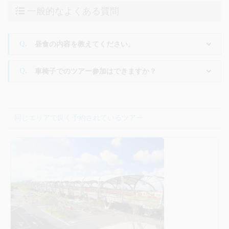
朝食 なし／昼食 なし／夕食 なし
一般的なよくある質問
昼食の内容を教えてください。
車椅子でのツアー参加はできますか？
同じエリアで良く予約されているツアー
１７:２０
ホテルまで送迎
朝食 なし／昼食 なし／夕食 なし