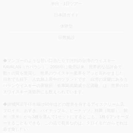
半日・1日ツアー
日本語ガイド
体験型
宗教施設
◆マンゴーのような甘い口当たりで評判の台湾のウイスキー
KAVALAN（カバラン）。2008年に発売以来、世界的な品評会で
数々の賞を受賞し、世界のウイスキー業界をアッと言わせました。
日本でも目下、人気急上昇中のブランドです。台湾の宜蘭にあるカ
バランウイスキーの蒸留所「金車噶瑪蘭威士忌酒廠」は、世界の10
大ウイスキー蒸留所にも数えられています。
◆頭城阿宗芋仔氷城は60年ほどの歴史を有するアイスクリーム店。
タロイモ、あずき、パイナップル、ピーナッツ、桂圓（龍眼）、紫
米（黒米）から3種を選んで1セットにするとこも、1種を3つオーダ
ーすることもできる。この店で有名なのは、タロイモだからそれは
必ず食したい。