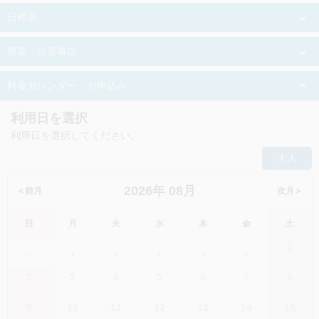
日程表
概要・注意事項
０８:３０～０９:００
料金カレンダー・お申込み
出発時間
台北市内のホテルから出発
利用日を選択
０８:３０～０９:００
朝食 なし／昼食 なし／夕食 なし
利用日を選択してください。
集合時間
大人
後日、連絡いたします。
2026年 08月
＜前月
次月＞
１０:３０～１１:２０
催行時間
日
月
火
水
木
金
土
【カバランウイスキー蒸留所見学】
約9時間
ウイスキー愛好家なら知らない人はいないほど、世界中で愛
1
-
-
-
-
-
-
される台湾産ウイスキーです。現在、ヨーロッパを始め、台
最少催行人数
湾以外でも人気を集めており、世界の名だたるウイスキー品
2
3
4
5
6
7
8
評会で数々の賞を受賞するカバランウイスキーの蒸留所見
2名
学！！
9
10
11
12
13
14
15