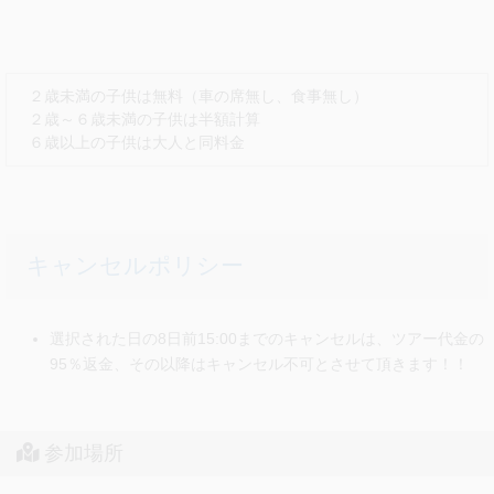
１１:３０～１２:２０
【昼食】
ウイスキー工場内レストランにて半熟玉子付き牛丼セットご
注意事項
２歳未満の子供は無料（車の席無し、食事無し）
賞味
◆雨が降りやすい場所ですので、雨具の用意しておくの
２歳～６歳未満の子供は半額計算
がおすすめです。
６歳以上の子供は大人と同料金
朝食 なし／昼食 なし／夕食 なし
◆メニューは固定となり、レストラン側の事情以外で
は、料理の変更（アレルギー対応含む）はできませんこ
と、ご了承ください。
◆平日限定です。週末と台湾の祭日は交通の都合によ
り、催行不可です。
キャンセルポリシー
１３:００～１３:３０
【デザートタイム】
参加制限
宜蘭名物の一つ～頭城阿宗芋仔氷ご賞味
【台湾到着日にご参加希望の方】
選択された日の8日前15:00までのキャンセルは、ツアー代金の
（台湾風アイスクリーム）
ご到着日当日の参加は難しいため、翌日以降にお申込み
95％返金、その以降はキャンセル不可とさせて頂きます！！
普通のアイスと異なり、甘さ控えめ、ねっとり食感で美味し
ください。
かったです。
送迎備考
※立食いの場合がございます。
参加場所
◆混乗ツアーなので、他のお客様と一緒になります。集
合時間に遅れた場合は、他のお客様のご迷惑にもなりま