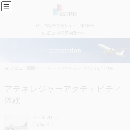
コ
ナ
ン
ビ
テ
ゲ
ン
ー
「旅」の総合予約サイト「旅TIME」
ツ
シ
に
ョ
365日24時間予約受付中！
移
ン
動
に
infomation
移
動
メニュー画面へ
infomation
アテネレジャーアクティビティ体験
アテネレジャーアクティビティ
体験
2026年1月13日
お知らせ