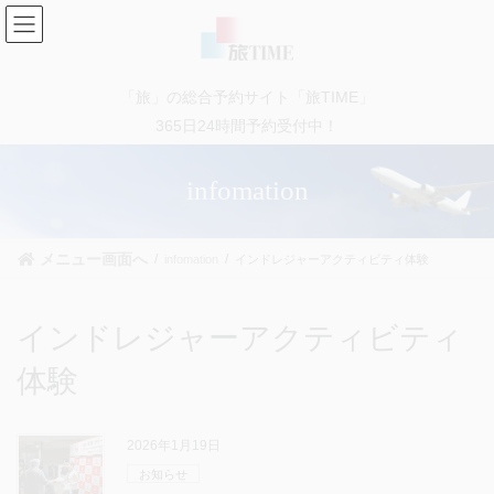
コ
ナ
ン
ビ
テ
ゲ
ン
ー
「旅」の総合予約サイト「旅TIME」
ツ
シ
に
ョ
365日24時間予約受付中！
移
ン
動
に
infomation
移
動
メニュー画面へ
infomation
インドレジャーアクティビティ体験
インドレジャーアクティビティ
体験
2026年1月19日
お知らせ