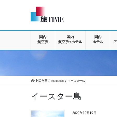
コ
ナ
ン
ビ
テ
ゲ
ン
ー
ツ
シ
に
ョ
移
ン
国内
国内
国内
動
に
航空券
航空券+ホテル
ホテル
ア
移
動
HOME
infomation
イースター島
イースター島
2022年10月19日