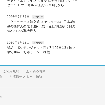
チャイナエアライン 大阪/関西発着路線でサマー
セール ロサンゼルス往復55,700円から
2026年7月31日
お知らせ
スターラックス航空 冬スケジュールに日本3路
線の機材大型化 札幌/千歳〜台北/桃園線に初の
A350-1000型機投入
2026年7月29日
お知らせ
ANA「ポケモンジェット赤」7月29日就航 国内
線で10年ぶりポケモン仕様機
ご利用規約
よくある質問
報
台湾観光スポット物語
ved.