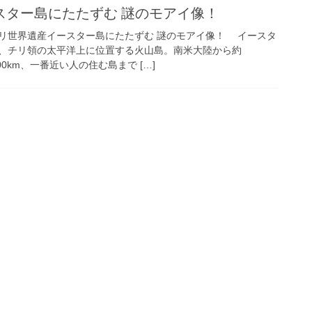
スター島にたたずむ 謎のモアイ像！
世界遺産イースター島にたたずむ 謎のモアイ像！ イースタ
、チリ領の太平洋上に位置する火山島。南米大陸から約
00km、一番近い人の住む島まで […]