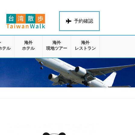
予約確認
外
海外
海外
海外
ホテル
ホテル
現地ツアー
レストラン