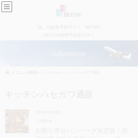
コ
ナ
ン
ビ
テ
ゲ
ン
ー
「旅」の総合予約サイト「旅TIME」
ツ
シ
に
ョ
365日24時間予約受付中！
移
ン
動
に
infomation
移
動
メニュー画面へ
infomation
キッチンハセガワ通販
キッチンハセガワ通販
2026年1月30日
お知らせ
お取り寄せハンバーグ決定版！自