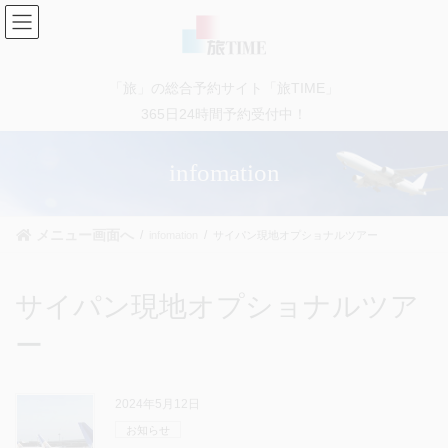
コ
ナ
ン
ビ
テ
ゲ
ン
ー
「旅」の総合予約サイト「旅TIME」
ツ
シ
に
ョ
365日24時間予約受付中！
移
ン
動
に
infomation
移
動
メニュー画面へ
infomation
サイパン現地オプショナルツアー
サイパン現地オプショナルツア
ー
2024年5月12日
お知らせ