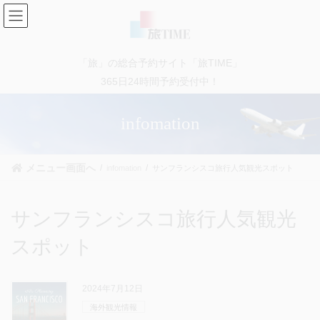
コ
ナ
ン
ビ
テ
ゲ
ン
ー
「旅」の総合予約サイト「旅TIME」
ツ
シ
に
ョ
365日24時間予約受付中！
移
ン
動
に
infomation
移
動
メニュー画面へ
infomation
サンフランシスコ旅行人気観光スポット
サンフランシスコ旅行人気観光
スポット
2024年7月12日
海外観光情報