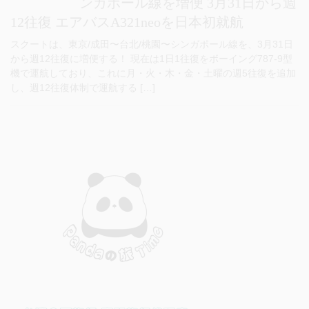
ンガポール線を増便 3月31日から週
12往復 エアバスA321neoを日本初就航
スクートは、東京/成田〜台北/桃園〜シンガポール線を、3月31日
から週12往復に増便する！ 現在は1日1往復をボーイング787-9型
機で運航しており、これに月・火・木・金・土曜の週5往復を追加
し、週12往復体制で運航する […]