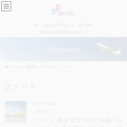
コ
ナ
ン
ビ
テ
ゲ
ン
ー
「旅」の総合予約サイト「旅TIME」
ツ
シ
に
ョ
365日24時間予約受付中！
移
ン
動
に
infomation
移
動
メニュー画面へ
infomation
スクート
スクート
2024年3月28日
お知らせ
スクート 東京/成田〜台北/桃園〜シ