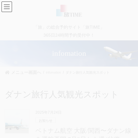
コ
ナ
ン
ビ
テ
ゲ
ン
ー
「旅」の総合予約サイト「旅TIME」
ツ
シ
に
ョ
365日24時間予約受付中！
移
ン
動
に
infomation
移
動
メニュー画面へ
infomation
ダナン旅行人気観光スポット
ダナン旅行人気観光スポット
2025年7月24日
お知らせ
ベトナム航空 大阪/関西〜ダナン線