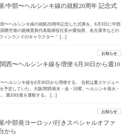
屋/中部〜ヘルシンキ線の就航20周年 記念式
中部〜ヘルシンキ線の就航20周年記念した式典を、6月3日に中部
部国際空港の籠橋寛典代表取締役社長や愛知県、名古屋市などの
ィンランドのキャラクター「 […]
お知らせ
/関西〜ヘルシンキ線を増便 6月30日から週10
〜ヘルシンキ線を6月30日から増便する。 当初は夏スケジュー
航を予定していた。大阪/関西発水・金・日曜、ヘルシンキ発火・
、週10往復を運航する。 […]
お知らせ
屋/中部発ヨーロッパ行きスペシャルオファ
円台から