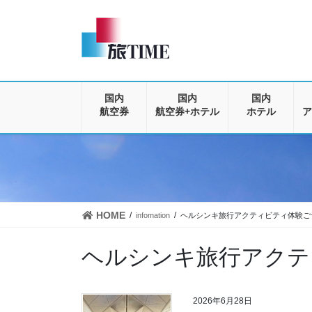
コ
ナ
ン
ビ
テ
ゲ
ン
ー
ツ
シ
に
ョ
移
ン
国内
国内
国内
動
に
航空券
航空券+ホテル
ホテル
ア
移
動
HOME
infomation
ヘルシンキ旅行アクティビティ体験ご
ヘルシンキ旅行アクテ
2026年6月28日