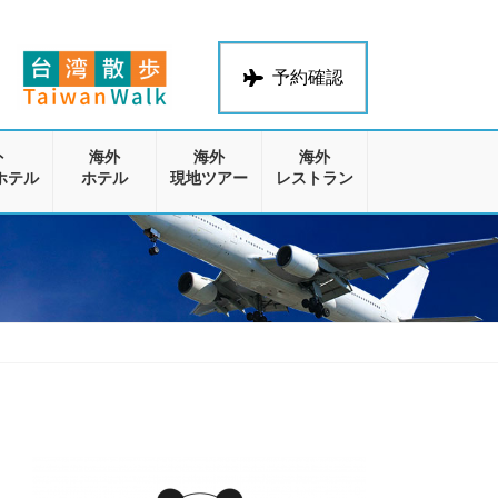
予約確認
外
海外
海外
海外
ホテル
ホテル
現地ツアー
レストラン