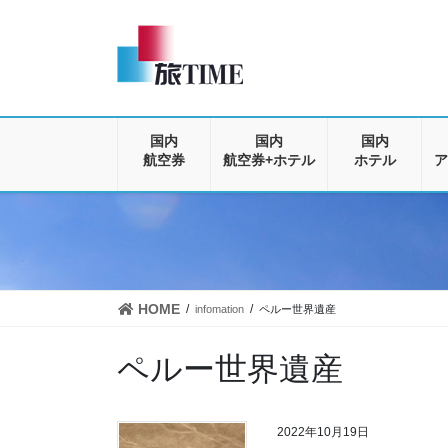
コ
ナ
ン
ビ
テ
ゲ
ン
ー
ツ
シ
に
ョ
移
ン
国内
国内
国内
動
に
航空券
航空券+ホテル
ホテル
ア
移
動
HOME
infomation
ペルー世界遺産
ペルー世界遺産
2022年10月19日