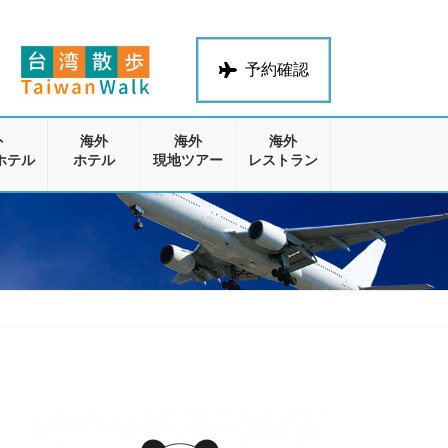
予約確認
外
海外
海外
海外
ホテル
ホテル
現地ツアー
レストラン