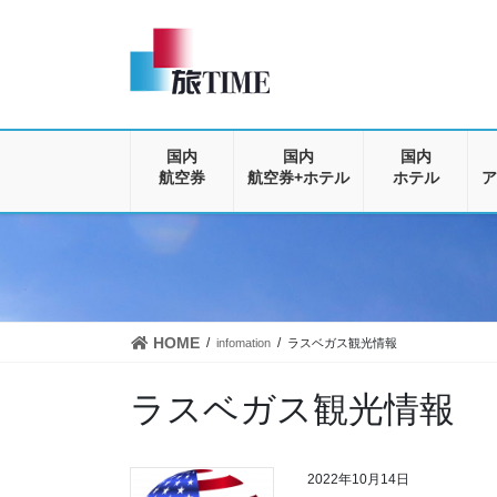
コ
ナ
ン
ビ
テ
ゲ
ン
ー
ツ
シ
に
ョ
移
ン
国内
国内
国内
動
に
航空券
航空券+ホテル
ホテル
ア
移
動
HOME
infomation
ラスベガス観光情報
ラスベガス観光情報
2022年10月14日