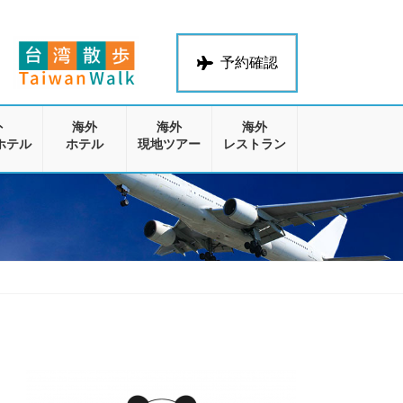
予約確認
外
海外
海外
海外
ホテル
ホテル
現地ツアー
レストラン