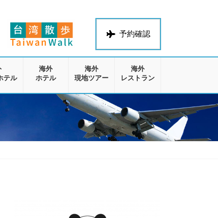
予約確認
外
海外
海外
海外
ホテル
ホテル
現地ツアー
レストラン