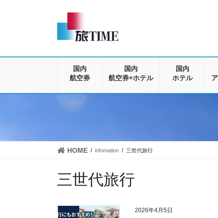
コ
ナ
ン
ビ
テ
ゲ
ン
ー
ツ
シ
に
ョ
移
ン
国内
国内
国内
動
に
航空券
航空券+ホテル
ホテル
ア
移
動
HOME
infomation
三世代旅行
三世代旅行
2026年4月5日