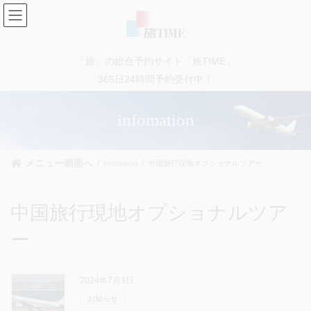
コ
ナ
ン
ビ
テ
ゲ
ン
ー
「旅」の総合予約サイト「旅TIME」
ツ
シ
に
ョ
365日24時間予約受付中！
移
ン
動
に
infomation
移
動
メニュー画面へ
infomation
中国旅行現地オプショナルツアー
中国旅行現地オプショナルツア
ー
2024年7月3日
お知らせ