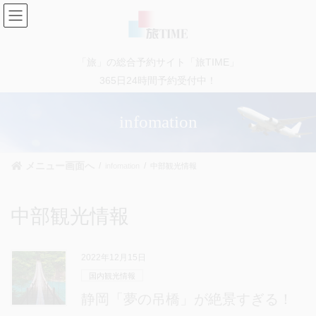
コ
ナ
ン
ビ
テ
ゲ
ン
ー
「旅」の総合予約サイト「旅TIME」
ツ
シ
に
ョ
365日24時間予約受付中！
移
ン
動
に
infomation
移
動
メニュー画面へ
infomation
中部観光情報
中部観光情報
2022年12月15日
国内観光情報
静岡「夢の吊橋」が絶景すぎる！