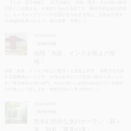
【１位 高千穂峡】 高千穂峡は、宮崎・熊本・大分3県の県境
の近くに位置する、全長約1.7kmの渓谷です。幾何学的な岩の造形
と、エメラルドグリーンの水面が生み出す光景は、九州を代表す
る神秘的光景のひとつ。国の名勝・天然 […]
2022年9月8日
国内観光情報
福岡「糸島」インスタ映えの聖
地！
福岡「糸島」インスタ映えの聖地！人気急上昇中 糸島市を代表
する景勝地の一つです、夕日の名所として名高い観光スポットで
す、興玉神石を拝む岩門。大小の岩にしめ縄が結ばれている縁結
びの地として親しまれ、博多市内から車で約40 […]
2022年9月8日
国内観光情報
熊本幻想的な水のカーテン・鍋ヶ
滝 別名「裏見の滝」