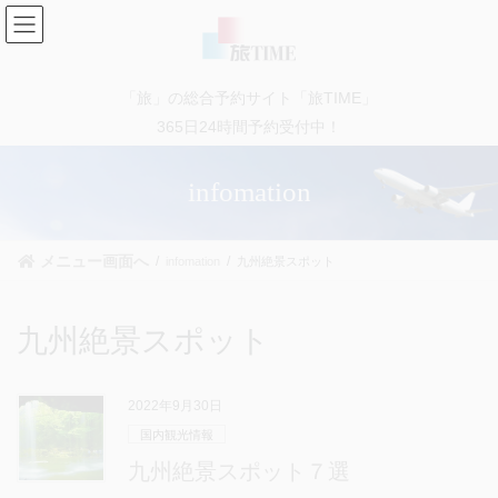
コ
ナ
ン
ビ
テ
ゲ
ン
ー
「旅」の総合予約サイト「旅TIME」
ツ
シ
に
ョ
365日24時間予約受付中！
移
ン
動
に
infomation
移
動
メニュー画面へ
infomation
九州絶景スポット
九州絶景スポット
2022年9月30日
国内観光情報
九州絶景スポット７選