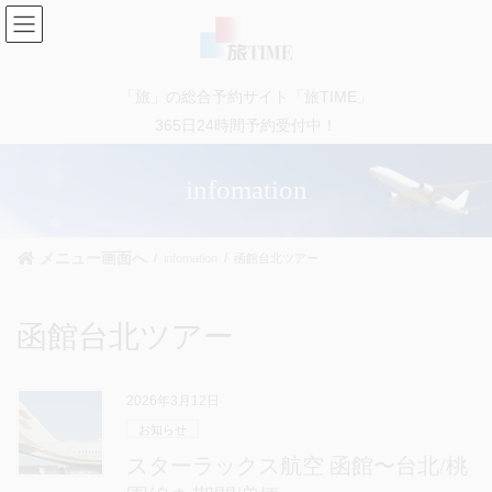
コ
ナ
ン
ビ
テ
ゲ
ン
ー
「旅」の総合予約サイト「旅TIME」
ツ
シ
に
ョ
365日24時間予約受付中！
移
ン
動
に
infomation
移
動
メニュー画面へ
infomation
函館台北ツアー
函館台北ツアー
2026年3月12日
お知らせ
スターラックス航空 函館〜台北/桃