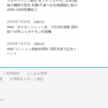
スターラックス航空 冬スケジュールに日本3路
線の機材大型化 札幌/千歳〜台北/桃園線に初の
A350-1000型機投入
2026年7月29日
お知らせ
ANA「ポケモンジェット赤」7月29日就航 国内
線で10年ぶりポケモン仕様機
2026年7月27日
お知らせ
ANA ワシントン就航40周年 羽田空港で記念イ
ベント
ご利用規約
よくある質問
報
台湾観光スポット物語
ved.