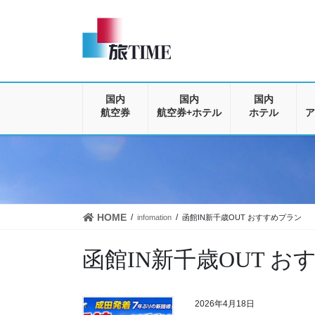
コ
ナ
ン
ビ
テ
ゲ
ン
ー
ツ
シ
に
ョ
移
ン
国内
国内
国内
動
に
航空券
航空券+ホテル
ホテル
ア
移
動
HOME
infomation
函館IN新千歳OUT おすすめプラン
函館IN新千歳OUT 
2026年4月18日