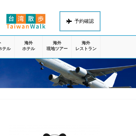
予約確認
外
海外
海外
海外
ホテル
ホテル
現地ツアー
レストラン