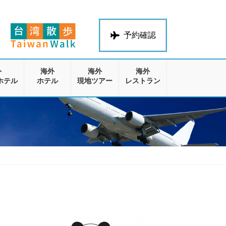
予約確認
外
海外
海外
海外
ホテル
ホテル
現地ツアー
レストラン