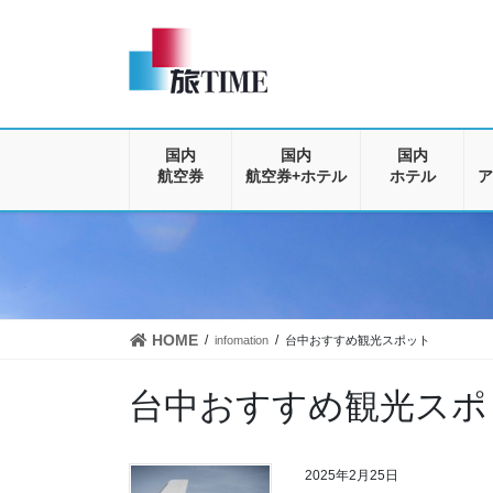
コ
ナ
ン
ビ
テ
ゲ
ン
ー
ツ
シ
に
ョ
移
ン
国内
国内
国内
動
に
航空券
航空券+ホテル
ホテル
ア
移
動
HOME
infomation
台中おすすめ観光スポット
台中おすすめ観光スポ
2025年2月25日