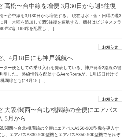
 高松〜台中線を増便 3月30日から週5往復
松〜台中線を3月30日から増便する。 現在は水・金・日曜の週3
に月・木曜を追加して週5往復を運航する。機材はビジネスクラ
0席の計188席を配置し […]
お知らせ
、4月18日にも神戸就航へ
ーター便としての乗り入れを発表している、神戸発着2路線の暫
した。 路線情報を配信するAeroRouteが、1月15日付けで
園線ともに4月18 […]
お知らせ
 大阪/関西〜台北/桃園線の全便にエアバス
入 5月から
/関西〜台北/桃園線の全便にエアバスA350-900型機を導入す
し、エアバスA330-900型機とエアバスA350-900型機でそれぞ