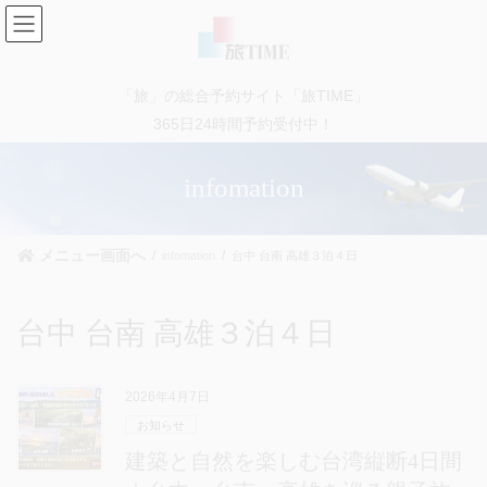
コ
ナ
ン
ビ
テ
ゲ
ン
ー
「旅」の総合予約サイト「旅TIME」
ツ
シ
に
ョ
365日24時間予約受付中！
移
ン
動
に
infomation
移
動
メニュー画面へ
infomation
台中 台南 高雄３泊４日
台中 台南 高雄３泊４日
2026年4月7日
お知らせ
建築と自然を楽しむ台湾縦断4日間