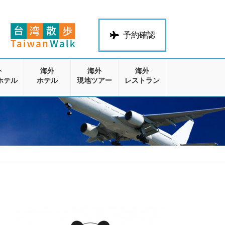
予約確認
外
海外
海外
海外
ホテル
ホテル
現地ツアー
レストラン