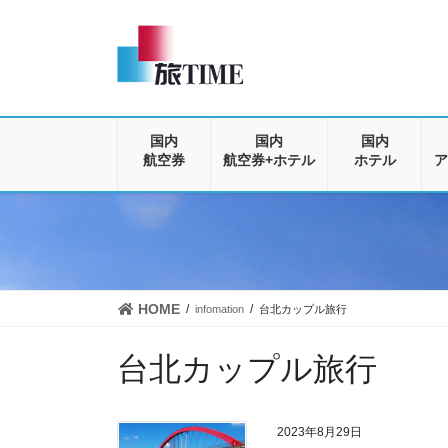
コ
ナ
ン
ビ
テ
ゲ
ン
ー
ツ
シ
に
ョ
移
ン
国内
国内
国内
動
に
航空券
航空券+ホテル
ホテル
ア
移
動
HOME
infomation
台北カップル旅行
台北カップル旅行
2023年8月29日