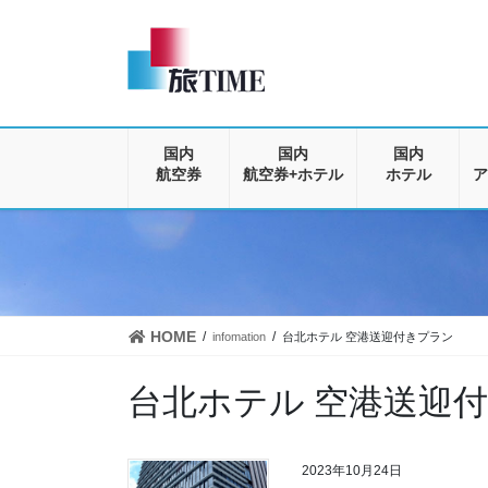
コ
ナ
ン
ビ
テ
ゲ
ン
ー
ツ
シ
に
ョ
移
ン
国内
国内
国内
動
に
航空券
航空券+ホテル
ホテル
ア
移
動
HOME
infomation
台北ホテル 空港送迎付きプラン
台北ホテル 空港送迎
2023年10月24日