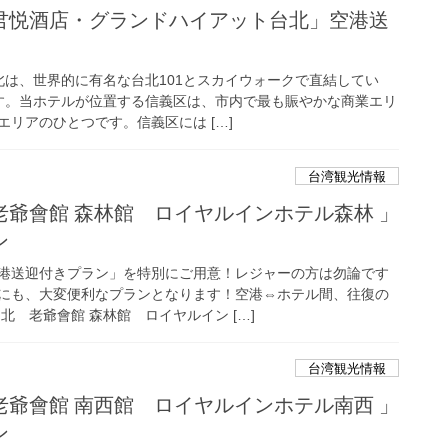
君悦酒店・グランドハイアット台北」空港送
北は、世界的に有名な台北101とスカイウォークで直結してい
す。当ホテルが位置する信義区は、市内で最も賑やかな商業エリ
リアのひとつです。信義区には […]
台湾観光情報
爺會館 森林館 ロイヤルインホテル森林 」
ン
港送迎付きプラン」を特別にご用意！レジャーの方は勿論です
にも、大変便利なプランとなります！空港⇔ホテル間、往復の
北 老爺會館 森林館 ロイヤルイン […]
台湾観光情報
爺會館 南西館 ロイヤルインホテル南西 」
ン