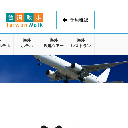
予約確認
外
海外
海外
海外
ホテル
ホテル
現地ツアー
レストラン