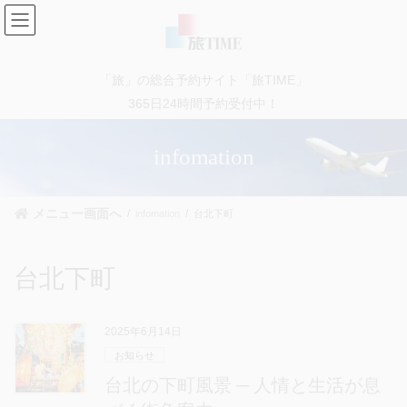
コ
ナ
ン
ビ
テ
ゲ
ン
ー
「旅」の総合予約サイト「旅TIME」
ツ
シ
に
ョ
365日24時間予約受付中！
移
ン
動
に
infomation
移
動
メニュー画面へ
infomation
台北下町
台北下町
2025年6月14日
お知らせ
台北の下町風景 ─ 人情と生活が息