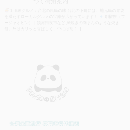
づく街角案内
1. B級グルメ：台北の庶民の味 台北の下町には、地元民の胃袋
を満たすローカルグルメの宝庫が広がっています！
胡椒餅（フ
ージャオビン）｜饒河街夜市など 窯焼きの肉まんのような焼き
餅。外はカリッと香ばしく、中には胡 […]