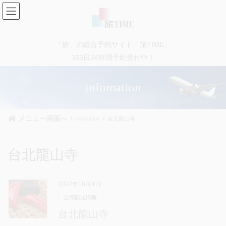
コ
ナ
ン
ビ
テ
ゲ
ン
ー
「旅」の総合予約サイト「旅TIME」
ツ
シ
に
ョ
365日24時間予約受付中！
移
ン
動
に
infomation
移
動
メニュー画面へ
infomation
台北龍山寺
台北龍山寺
2022年10月4日
台湾観光情報
台北龍山寺