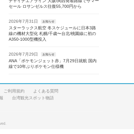
チャイナエアライン 大阪/関西発着路線でサマー
セール ロサンゼルス往復55,700円から
2026年7月31日
お知らせ
スターラックス航空 冬スケジュールに日本3路
線の機材大型化 札幌/千歳〜台北/桃園線に初の
A350-1000型機投入
2026年7月29日
お知らせ
ANA「ポケモンジェット赤」7月29日就航 国内
線で10年ぶりポケモン仕様機
ご利用規約
よくある質問
報
台湾観光スポット物語
ved.