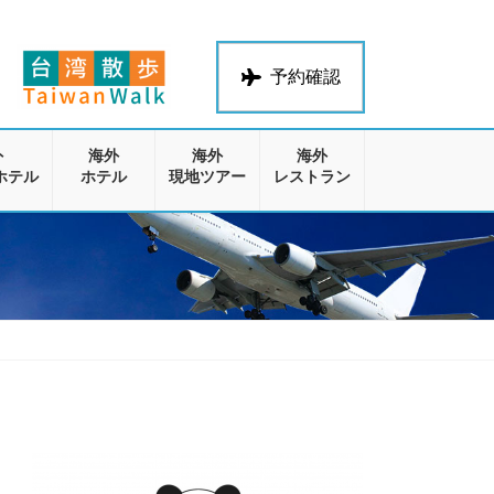
予約確認
外
海外
海外
海外
ホテル
ホテル
現地ツアー
レストラン