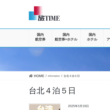
コ
ナ
ン
ビ
テ
ゲ
ン
ー
ツ
シ
に
ョ
移
ン
国内
国内
国内
動
に
航空券
航空券+ホテル
ホテル
ア
移
動
HOME
infomation
台北４泊５日
台北４泊５日
2025年3月19日