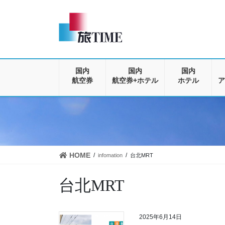
コ
ナ
ン
ビ
テ
ゲ
ン
ー
ツ
シ
に
ョ
移
ン
国内
国内
国内
動
に
航空券
航空券+ホテル
ホテル
ア
移
動
HOME
infomation
台北MRT
台北MRT
2025年6月14日