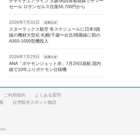
チャイナエアライン 大阪/関西発着路線でサマー
セール ロサンゼルス往復55,700円から
2026年7月31日
お知らせ
スターラックス航空 冬スケジュールに日本3路
線の機材大型化 札幌/千歳〜台北/桃園線に初の
A350-1000型機投入
2026年7月29日
お知らせ
ANA「ポケモンジェット赤」7月29日就航 国内
線で10年ぶりポケモン仕様機
ご利用規約
よくある質問
報
台湾観光スポット物語
ved.