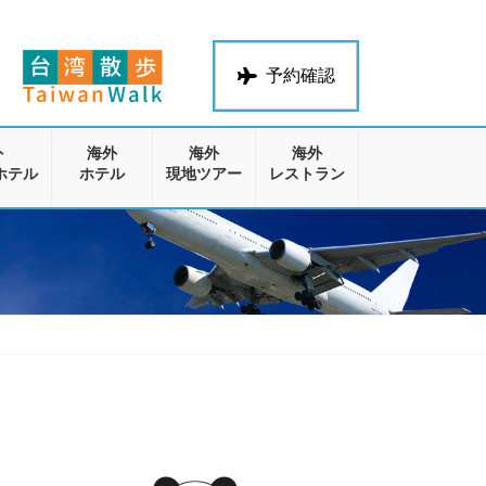
予約確認
外
海外
海外
海外
ホテル
ホテル
現地ツアー
レストラン