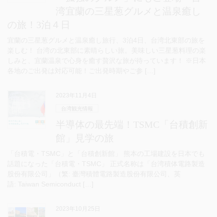
湾宜蘭の三星葱グルメと温泉癒し
の旅！3泊４日
宜蘭の三星葱グルメと温泉癒し旅行、3泊4日、台湾北東部の旅を
楽しむ！ 台湾の北東部に素晴らしい旅。美味しい三星葱料理の楽
しみと、宜蘭温泉で心身を癒す贅沢な旅が待っています！ ※日本
各地のご出発は対応可能！ご出発時期やご参 […]
2023年11月4日
台湾観光情報
半導体の最先端！TSMC「台積創新
館」見学の旅
「台積電・TSMC」と「台積創新館」 熊本の工場建設を日本でも
話題になった「台積電・TSMC」 正式名称は「台湾積体電路製造
股份有限公司」（繁: 臺灣積體電路製造股份有限公司、英
語: Taiwan Semiconduct […]
2023年10月25日