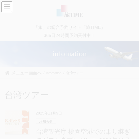
コ
ナ
ン
ビ
テ
ゲ
ン
ー
「旅」の総合予約サイト「旅TIME」
ツ
シ
に
ョ
365日24時間予約受付中！
移
ン
動
に
infomation
移
動
メニュー画面へ
infomation
台湾ツアー
台湾ツアー
2025年11月9日
お知らせ
台湾観光庁 桃園空港での乗り継ぎ