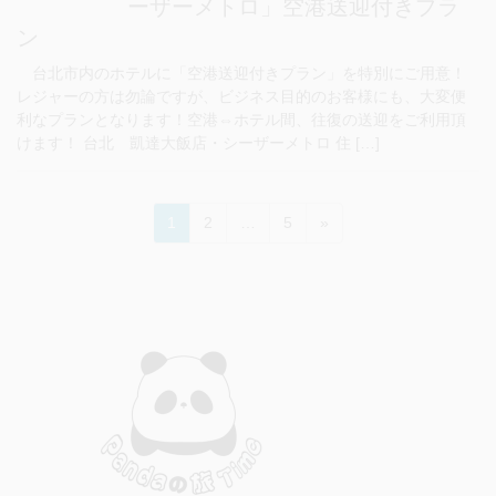
ーザーメトロ」空港送迎付きプラ
ン
台北市内のホテルに「空港送迎付きプラン」を特別にご用意！
レジャーの方は勿論ですが、ビジネス目的のお客様にも、大変便
利なプランとなります！空港⇔ホテル間、往復の送迎をご利用頂
けます！ 台北 凱達大飯店・シーザーメトロ 住 […]
投
ペ
ペ
ペ
1
2
…
5
»
稿
ー
ー
ー
ジ
ジ
ジ
の
ペ
ー
ジ
送
り