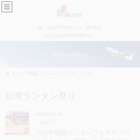
コ
ナ
ン
ビ
テ
ゲ
ン
ー
「旅」の総合予約サイト「旅TIME」
ツ
シ
に
ョ
365日24時間予約受付中！
移
ン
動
に
infomation
移
動
メニュー画面へ
infomation
台湾ランタン祭り
台湾ランタン祭り
2024年10月3日
お知らせ
2025年桃園ランタンフェスティバ