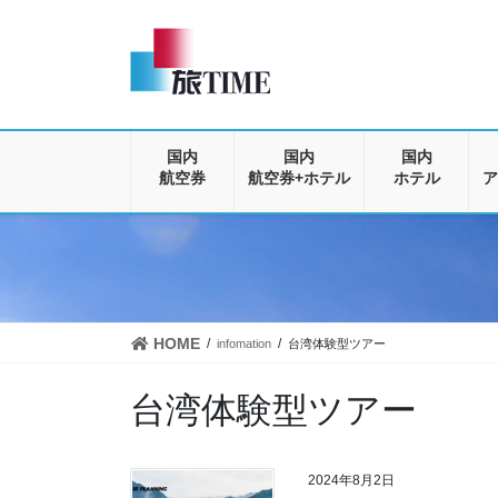
コ
ナ
ン
ビ
テ
ゲ
ン
ー
ツ
シ
に
ョ
移
ン
国内
国内
国内
動
に
航空券
航空券+ホテル
ホテル
ア
移
動
HOME
infomation
台湾体験型ツアー
台湾体験型ツアー
2024年8月2日