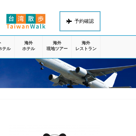
予約確認
外
海外
海外
海外
ホテル
ホテル
現地ツアー
レストラン