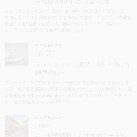
を増便 3月30日から週5往復
スターラックス航空は、高松〜台中線を3月30日から増便する。
現在は水・金・日曜の週3往復を運航しており、これに月・木曜を
追加して週5往復を運航する。機材はビジネスクラス8席とエコノ
ミークラス180席の計188席を配置し […]
2025年1月17日
お知らせ
スターラックス航空、4月18日にも
神戸就航へ
スターラックス航空がチャーター便としての乗り入れを発表して
いる、神戸発着2路線の暫定的な運航スケジュールが判明した。 路
線情報を配信するAeroRouteが、1月15日付けで報じた。神戸〜台
中・台北/桃園線ともに4月18 […]
2022年10月5日
お知らせ
台中観光情報・おすすめのモデル