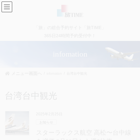
コ
ナ
ン
ビ
テ
ゲ
ン
ー
「旅」の総合予約サイト「旅TIME」
ツ
シ
に
ョ
365日24時間予約受付中！
移
ン
動
に
infomation
移
動
メニュー画面へ
infomation
台湾台中観光
台湾台中観光
2025年2月25日
お知らせ
スターラックス航空 高松〜台中線