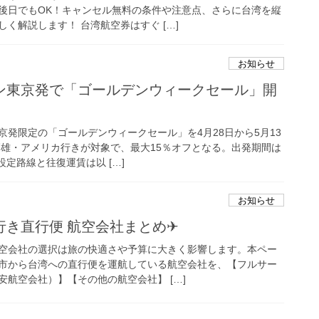
後日でもOK！キャンセル無料の条件や注意点、さらに台湾を縦
く解説します！ 台湾航空券はすぐ […]
お知らせ
ン東京発で「ゴールデンウィークセール」開
京発限定の「ゴールデンウィークセール」を4月28日から5月13
高雄・アメリカ行きが対象で、最大15％オフとなる。出発期間は
設定路線と往復運賃は以 […]
お知らせ
行き直行便 航空会社まとめ✈
空会社の選択は旅の快適さや予算に大きく影響します。本ペー
市から台湾への直行便を運航している航空会社を、【フルサー
安航空会社）】【その他の航空会社】 […]