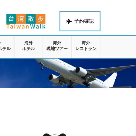
予約確認
外
海外
海外
海外
ホテル
ホテル
現地ツアー
レストラン