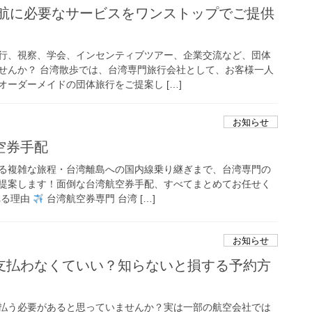
渡航に必要なサービスをワンストップでご提供
行、視察、学会、インセンティブツアー、企業交流など、団体
せんか？ 台湾散歩では、台湾専門旅行会社として、お客様一人
ーダーメイドの団体旅行をご提案し […]
お知らせ
空券手配
る複雑な旅程・台湾離島への国内線乗り継ぎまで、台湾専門の
提案します！面倒な台湾航空券手配、すべてまとめてお任せく
れる理由
台湾航空券専門 台湾 […]
お知らせ
支払わなくていい？知らないと損する予約方
払う必要があると思っていませんか？実は一部の航空会社では