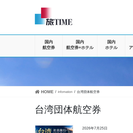
コ
ナ
ン
ビ
テ
ゲ
ン
ー
ツ
シ
に
ョ
移
ン
国内
国内
国内
動
に
航空券
航空券+ホテル
ホテル
ア
移
動
HOME
infomation
台湾団体航空券
台湾団体航空券
2026年7月25日