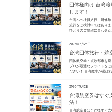
団体様向け 台湾
します！
台湾への社員旅行、研修旅
旅行をご検討中ではありま
ひとりのご要望に合わせたオ
2026年7月25日
台湾団体旅行・航
団体航空券・複数都市を巡
プロが最適なフライトをご
ださい！ 台湾散歩が選ば
2026年5月2日
台湾航空券はすぐ
法！
台湾航空券は予約後すぐ支