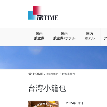
コ
ナ
ン
ビ
テ
ゲ
ン
ー
ツ
シ
に
ョ
移
ン
国内
国内
国内
動
に
航空券
航空券+ホテル
ホテル
ア
移
動
HOME
infomation
台湾小籠包
台湾小籠包
2025年6月1日