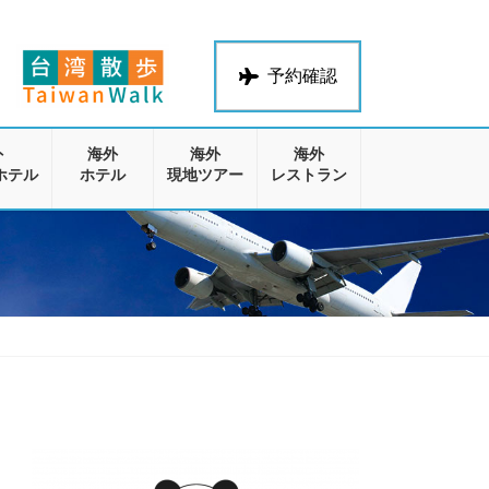
予約確認
外
海外
海外
海外
ホテル
ホテル
現地ツアー
レストラン