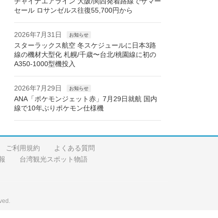
チャイナエアライン 大阪/関西発着路線でサマー
セール ロサンゼルス往復55,700円から
2026年7月31日
お知らせ
スターラックス航空 冬スケジュールに日本3路
線の機材大型化 札幌/千歳〜台北/桃園線に初の
A350-1000型機投入
2026年7月29日
お知らせ
ANA「ポケモンジェット赤」7月29日就航 国内
線で10年ぶりポケモン仕様機
ご利用規約
よくある質問
報
台湾観光スポット物語
ved.