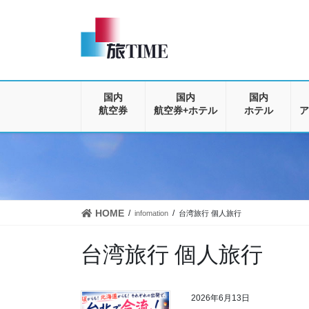
コ
ナ
ン
ビ
テ
ゲ
ン
ー
ツ
シ
に
ョ
移
ン
国内
国内
国内
動
に
航空券
航空券+ホテル
ホテル
ア
移
動
HOME
infomation
台湾旅行 個人旅行
台湾旅行 個人旅行
2026年6月13日