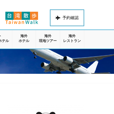
予約確認
外
海外
海外
海外
ホテル
ホテル
現地ツアー
レストラン