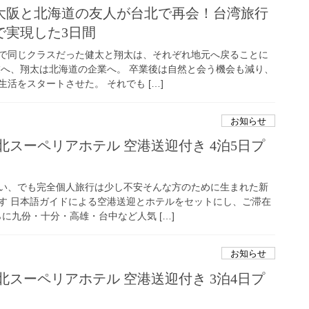
大阪と北海道の友人が台北で再会！台湾旅行
で実現した3日間
で同じクラスだった健太と翔太は、それぞれ地元へ戻ることに
業へ、翔太は北海道の企業へ。 卒業後は自然と会う機会も減り、
活をスタートさせた。 それでも […]
お知らせ
北スーペリアホテル 空港送迎付き 4泊5日プ
い、でも完全個人旅行は少し不安そんな方のために生まれた新
す 日本語ガイドによる空港送迎とホテルをセットにし、ご滞在
に九份・十分・高雄・台中など人気 […]
お知らせ
北スーペリアホテル 空港送迎付き 3泊4日プ