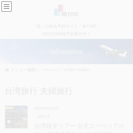
コ
ナ
ン
ビ
テ
ゲ
ン
ー
「旅」の総合予約サイト「旅TIME」
ツ
シ
に
ョ
365日24時間予約受付中！
移
ン
動
に
infomation
移
動
メニュー画面へ
infomation
台湾旅行 夫婦旅行
台湾旅行 夫婦旅行
2026年6月12日
お知らせ
台湾格安ツアー 台北スーペリアホ