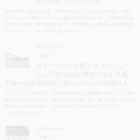
通信制限 14県市で実施へ
台湾で8月に実施される「都市強靭（きょうじん）性演習」の際、
台北市など14県市でモバイル通信が制限されます。 対象地域では
指定の30分間、通信速度が低下し音声通話とSMSのみが利用可能
となります！ 日程と対象地域 各地域 […]
2026年7月31日
お知らせ
スターラックス航空 冬スケジュー
ルに日本3路線の機材大型化 札幌/
千歳〜台北/桃園線に初のA350-1000型機投入
スターラックス航空は、日台間の旺盛な渡航需要に対応し、日本3
路線で冬スケジュールに機材変更を実施する。 東京/成田～台北/桃
園線のJX804/805便は、10月25日から2027年3月27日まで、エア
バスA330neoか […]
2026年7月25日
お知らせ