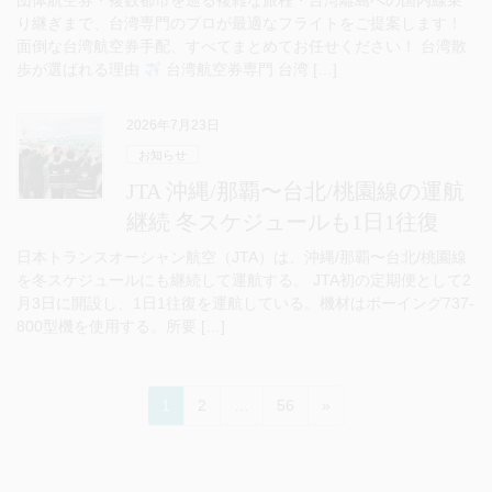
団体航空券・複数都市を巡る複雑な旅程・台湾離島への国内線乗
り継ぎまで、台湾専門のプロが最適なフライトをご提案します！
面倒な台湾航空券手配、すべてまとめてお任せください！ 台湾散
歩が選ばれる理由
台湾航空券専門 台湾 […]
2026年7月23日
お知らせ
JTA 沖縄/那覇〜台北/桃園線の運航
継続 冬スケジュールも1日1往復
日本トランスオーシャン航空（JTA）は、沖縄/那覇〜台北/桃園線
を冬スケジュールにも継続して運航する。 JTA初の定期便として2
月3日に開設し、1日1往復を運航している。機材はボーイング737-
800型機を使用する。所要 […]
投
ペ
ペ
ペ
1
2
…
56
»
稿
ー
ー
ー
ジ
ジ
ジ
の