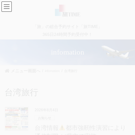
コ
ナ
ン
ビ
テ
ゲ
ン
ー
「旅」の総合予約サイト「旅TIME」
ツ
シ
に
ョ
365日24時間予約受付中！
移
ン
動
に
infomation
移
動
メニュー画面へ
infomation
台湾旅行
台湾旅行
2026年8月4日
お知らせ
台湾情報
都市強靭性演習により