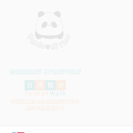
ペ
ー
ジ
送
り