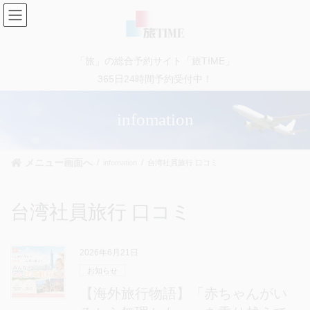
コ
ナ
ン
ビ
テ
ゲ
ン
ー
「旅」の総合予約サイト「旅TIME」
ツ
シ
に
ョ
365日24時間予約受付中！
移
ン
動
に
infomation
移
動
メニュー画面へ
infomation
台湾社員旅行 口コミ
台湾社員旅行 口コミ
2026年6月21日
お知らせ
【海外旅行物語】「赤ちゃんがい